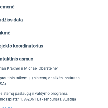
iemonė
adžios data
ukmė
ojekto koordinatorius
ntaktinis asmuo
rian Kraxner ir Michael Obersteiner
ptautinis taikomųjų sistemų analizės institutas
ASA)
sistemų paslaugų ir valdymo programa.
hlossplatz“ 1. A-2361 Laksenburgas. Austrija