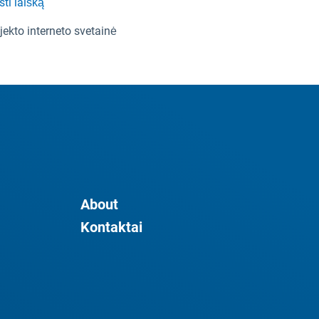
sti laišką
jekto interneto svetainė
About
Kontaktai