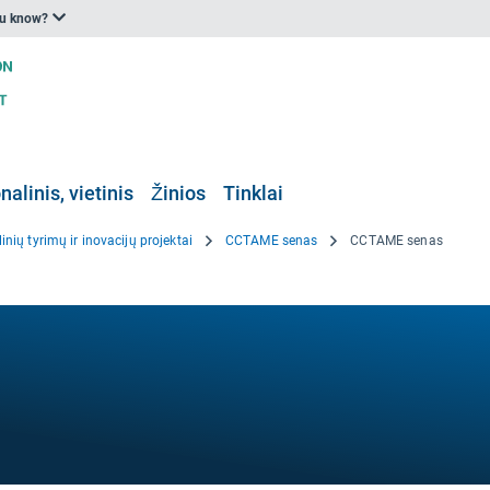
ou know?
nalinis, vietinis
Žinios
Tinklai
inių tyrimų ir inovacijų projektai
CCTAME senas
CCTAME senas