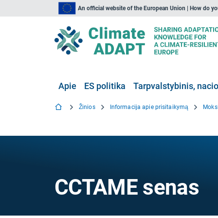
An official website of the European Union | How do y
Apie
ES politika
Tarpvalstybinis, nacio
Žinios
Informacija apie prisitaikymą
Moksl
CCTAME senas