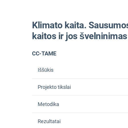
Klimato kaita. Sausumos
kaitos ir jos švelninima
CC-TAME
Iššūkis
Projekto tikslai
buvo įvertint
Metodika
kitų susijusių žemės naudojimo politikos srič
informaciją apie Europos Sąjungos klimato 
Įvairių politikos procesų integravimas
Rezultatai