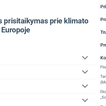
Pr
 prisitaikymas prie klimato
Pr
s Europoje
Tr
Pr
Ko
Flo
Tar
(II
as žemės ūkio, klimato, energetikos, miškininkystės ir
ių poveikis, atsižvelgiant į su tuo susijusią grįžtamąją
Eko
sistemą.
„Sc