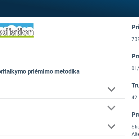
Pr
7BP
Pr
01
 pritaikymo priėmimo metodika
Tr
42 
Pr
Sti
Alt