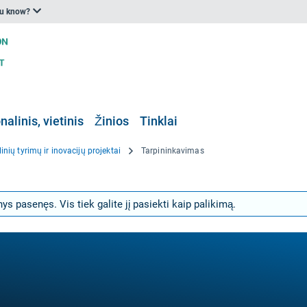
ou know?
nalinis, vietinis
Žinios
Tinklai
inių tyrimų ir inovacijų projektai
Tarpininkavimas
s pasenęs. Vis tiek galite jį pasiekti kaip palikimą.