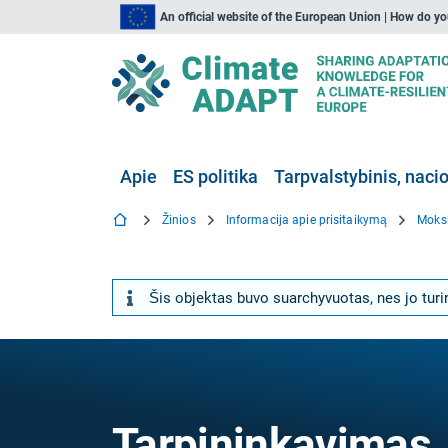
An official website of the European Union | How do y
Apie
ES politika
Tarpvalstybinis, nacio
Žinios
Informacija apie prisitaikymą
Moksl
Šis objektas buvo suarchyvuotas, nes jo turiny
Tarpininkavimas