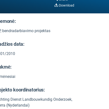
Download
iemonė:
, bendradarbiavimo projektas
adžios data:
/01/2010
ukmė:
mėnesiai
ojekto koordinatorius:
chting Dienst Landbouwkundig Onderzoek,
erra (Nyderlandai)