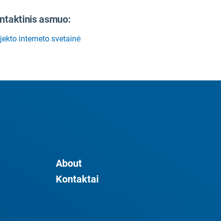
ntaktinis asmuo:
jekto interneto svetainė
About
Kontaktai