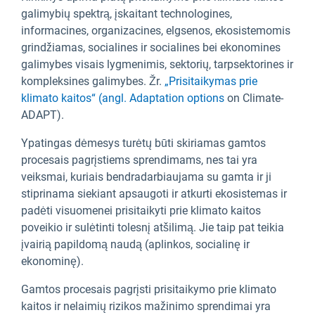
galimybių spektrą, įskaitant technologines,
informacines, organizacines, elgsenos, ekosistemomis
grindžiamas, socialines ir socialines bei ekonomines
galimybes visais lygmenimis, sektorių, tarpsektorines ir
kompleksines galimybes. Žr.
„Prisitaikymas prie
klimato kaitos“ (angl. Adaptation options
on Climate-
ADAPT).
Ypatingas dėmesys turėtų būti skiriamas gamtos
procesais pagrįstiems sprendimams, nes tai yra
veiksmai, kuriais bendradarbiaujama su gamta ir ji
stiprinama siekiant apsaugoti ir atkurti ekosistemas ir
padėti visuomenei prisitaikyti prie klimato kaitos
poveikio ir sulėtinti tolesnį atšilimą. Jie taip pat teikia
įvairią papildomą naudą (aplinkos, socialinę ir
ekonominę).
Gamtos procesais pagrįsti prisitaikymo prie klimato
kaitos ir nelaimių rizikos mažinimo sprendimai yra