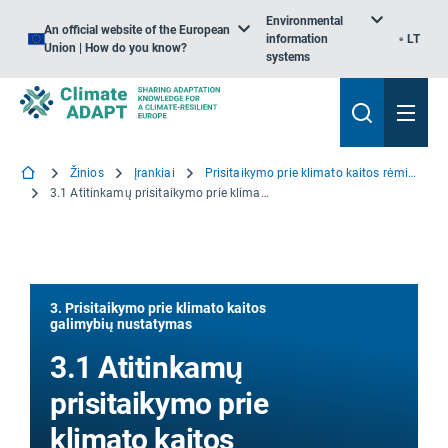
Environmental
An official website of the European
information
LT
Union | How do you know?
systems
Žinios
Įrankiai
Prisitaikymo prie klimato kaitos rėmimo priemonė. Darbo pradžia
3.1 Atitinkamų prisitaikymo prie klimato kaitos galimybių katalogo sudarymas
3. Prisitaikymo prie klimato kaitos
galimybių nustatymas
3.1 Atitinkamų
prisitaikymo prie
klimato kaitos