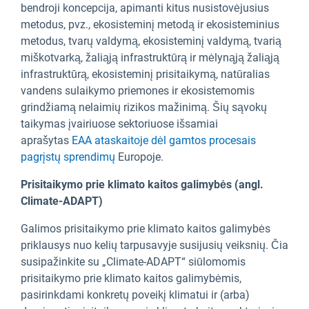
bendroji koncepcija, apimanti kitus nusistovėjusius
metodus, pvz., ekosisteminį metodą ir ekosisteminius
metodus, tvarų valdymą, ekosisteminį valdymą, tvarią
miškotvarką, žaliąją infrastruktūrą ir mėlynąją žaliąją
infrastruktūrą, ekosisteminį prisitaikymą, natūralias
vandens sulaikymo priemones ir ekosistemomis
grindžiamą nelaimių rizikos mažinimą. Šių sąvokų
taikymas įvairiuose sektoriuose išsamiai
aprašytas
EAA ataskaitoje dėl gamtos procesais
pagrįstų sprendimų
Europoje.
Prisitaikymo prie klimato kaitos galimybės (angl.
Climate-ADAPT)
Galimos prisitaikymo prie klimato kaitos galimybės
priklausys nuo kelių tarpusavyje susijusių veiksnių. Čia
susipažinkite su „Climate-ADAPT“ siūlomomis
prisitaikymo prie klimato kaitos galimybėmis,
pasirinkdami konkretų poveikį klimatui ir (arba)