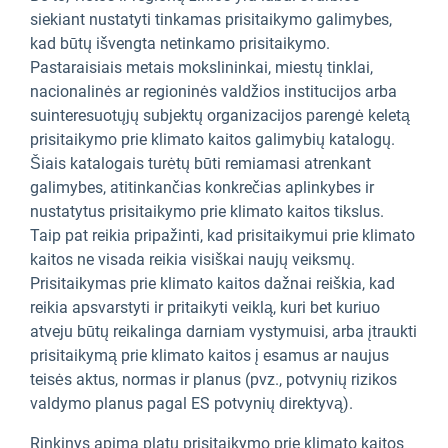
siekiant nustatyti tinkamas prisitaikymo galimybes,
kad būtų išvengta netinkamo prisitaikymo.
Pastaraisiais metais mokslininkai, miestų tinklai,
nacionalinės ar regioninės valdžios institucijos arba
suinteresuotųjų subjektų organizacijos parengė keletą
prisitaikymo prie klimato kaitos galimybių katalogų.
Šiais katalogais turėtų būti remiamasi atrenkant
galimybes, atitinkančias konkrečias aplinkybes ir
nustatytus prisitaikymo prie klimato kaitos tikslus.
Taip pat reikia pripažinti, kad prisitaikymui prie klimato
kaitos ne visada reikia visiškai naujų veiksmų.
Prisitaikymas prie klimato kaitos dažnai reiškia, kad
reikia apsvarstyti ir pritaikyti veiklą, kuri bet kuriuo
atveju būtų reikalinga darniam vystymuisi, arba įtraukti
prisitaikymą prie klimato kaitos į esamus ar naujus
teisės aktus, normas ir planus (pvz., potvynių rizikos
valdymo planus pagal ES potvynių direktyvą).
Rinkinys apima platų prisitaikymo prie klimato kaitos