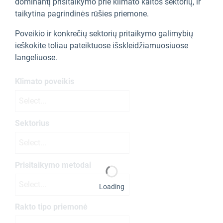
dominantį prisitaikymo prie klimato kaitos sektorių, ir
taikytina pagrindinės rūšies priemone.
Poveikio ir konkrečių sektorių pritaikymo galimybių
ieškokite toliau pateiktuose išskleidžiamuosiuose
langeliuose.
Klimato poveikis
Select...
Sektorius
Select...
Prisitaikymo metodai
Select...
Loading
Rakto tipo priemonė