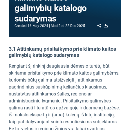
galimybių katalogo
sudarymas
Share
Download
Created
16 May 2024
Modified
22 Dec 2025
3.1 Atitinkamų prisitaikymo prie klimato kaitos
galimybių katalogo sudarymas
Rengiant šį rinkinį daugiausia dėmesio turėtų būti
skiriama prisitaikymo prie klimato kaitos galimybėms,
kuriomis būtų galima atsižvelgti į atitinkamus
pagrindinius susirūpinimą keliančius klausimus,
nustatytus atitinkamos šalies, regiono ar
administraciniu lygmeniu. Prisitaikymo galimybes
galima rasti literatūros apžvalgoje ir duomenų bazėse,
iš mokslo ekspertų ir (arba) kolegų iš kitų institucijų,
taip pat dalyvaujant suinteresuotiesiems subjektams.
Be to, vietos ir regionų žinios yra labai svarbios