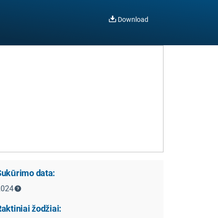
Download
Sukūrimo data:
2024
aktiniai žodžiai: