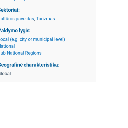
ektoriai:
ultūros paveldas
,
Turizmas
Valdymo lygis:
ocal (e.g. city or municipal level)
ational
ub National Regions
eografinė charakteristika:
lobal