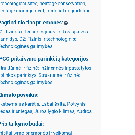
rcheological sites
,
heritage conservation
,
heritage management
,
material degradation
Pagrindinio tipo priemonės:
1: fizinės ir technologinės: pilkos spalvos
arinktys
,
C2: Fizinis ir technologinis:
echnologinės galimybės
IPCC pritaikymo parinkčių kategorijos:
truktūrinė ir fizinė: inžinerinės ir pastatytos
plinkos parinktys
,
Struktūrinė ir fizinė:
echnologinės galimybės
limato poveikis:
kstremalus karštis
,
Labai šalta
,
Potvynis
,
edas ir sniegas
,
Jūros lygio kilimas
,
Audros
Prisitaikymo būdai:
risitaikymo priemonės ir veiksmai