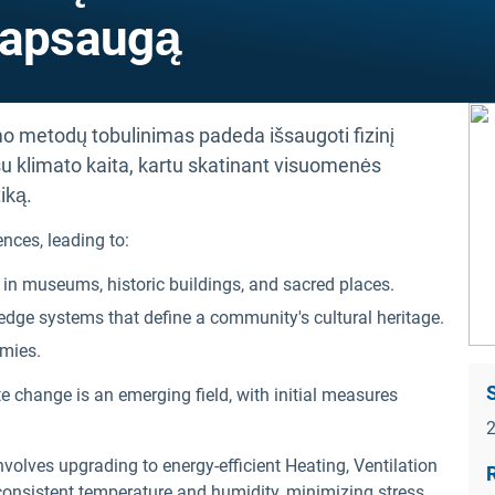
 apsaugą
mo metodų tobulinimas padeda išsaugoti fizinį
su klimato kaita, kartu skatinant visuomenės
iką.
ces, leading to:
s in museums, historic buildings, and sacred places.
ledge systems that define a community's cultural heritage.
mies.
te change is an emerging field, with initial measures
volves upgrading to energy-efficient Heating, Ventilation
R
consistent temperature and humidity, minimizing stress