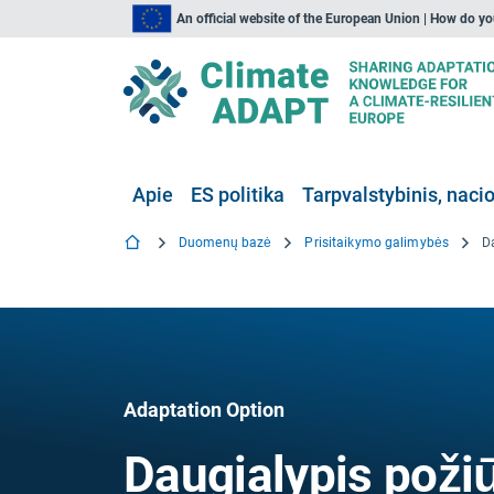
An official website of the European Union | How do y
Apie
ES politika
Tarpvalstybinis, nacio
Duomenų bazė
Prisitaikymo galimybės
Adaptation Option
Daugialypis požiū