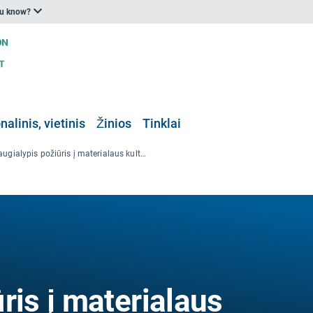
ou know?
nalinis, vietinis
Žinios
Tinklai
Daugialypis požiūris į materialaus kultūros paveldo apsaugą
ris į materialaus