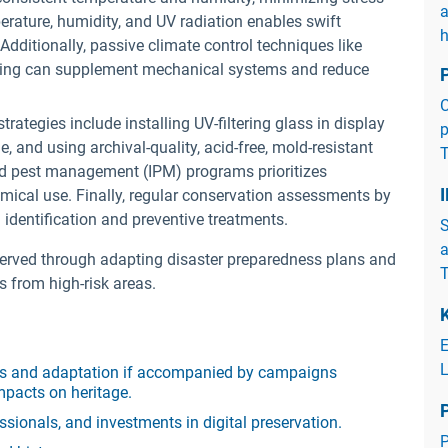
a
erature, humidity, and UV radiation enables swift
dditionally, passive climate control techniques like
aping can supplement mechanical systems and reduce
C
ategies include installing UV-filtering glass in display
p
and using archival-quality, acid-free, mold-resistant
T
ed pest management (IPM) programs prioritizes
ical use. Finally, regular conservation assessments by
 identification and preventive treatments.
S
a
eserved through adapting disaster preparedness plans and
T
s from high-risk areas.
K
E
L
sks and adaptation if accompanied by campaigns
mpacts on heritage.
onals, and investments in digital preservation.
P