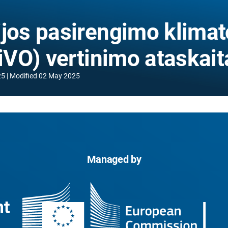
ijos pasirengimo klimat
LiVO) vertinimo ataskait
25
Modified
02 May 2025
Managed by