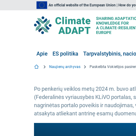
An official website of the European Union | How do y
Apie
ES politika
Tarpvalstybinis, nacio
Naujienų archyvas
Po penkerių veiklos metų 2024 m. buvo atli
(Federalinės vyriausybės KLiVO portalas, ski
nagrinėtas portalo poveikis ir naudojimas, 
atsakyta atliekant antrinę esamų duomenų an