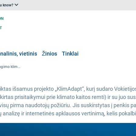
ou know?
nalinis, vietinis
Žinios
Tinklai
Paskelbta Vokietijos pasirengimo klimato kaitai portalo (KLiVO) vertinimo ataskaita
ktas išsamus projekto „KlimAdapt“, kurį sudaro Vokietijo
rtas prisitaikymui prie klimato kaitos remti) ir su juo sus
visų pirma naudotojų požiūriu. Jis suskirstytas į penkis p
alizę ir internetinės apklausos vertinimą, kelis pokalbiu