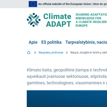
An official website of the European Union | How do y
Apie
ES politika
Tarpvalstybinis, nacio
Naujienų archyvas
Klimato kaita, geopolitinė įtampa ir technol
sąveikauti įvairiuose sektoriuose, stiprin
gamtines, technologines, visuomenines ir geo