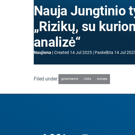
Nauja Jungtinio t
„Rizikų, su kurio
analizė“
Naujiena
Created
14 Jul 2025
Paskelbta
14 Jul 202
Filed under:
governance
risks
europe