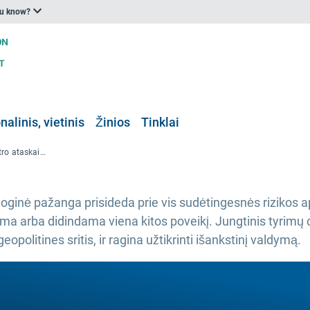
ou know?
nalinis, vietinis
Žinios
Tinklai
Nauja Jungtinio tyrimų centro ataskaita: „Rizikų, su kuriomis susiduria Europa, analizė“
oginė pažanga prisideda prie vis sudėtingesnės rizikos aplin
dama arba didindama viena kitos poveikį. Jungtinis tyrimų 
politines sritis, ir ragina užtikrinti išankstinį valdymą.