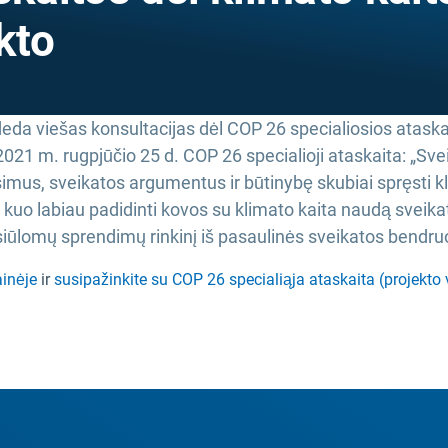
kto
eda viešas konsultacijas dėl COP 26 specialiosios ataskai
021 m. rugpjūčio 25 d. COP 26 specialioji ataskaita: „Sve
imus, sveikatos argumentus ir būtinybę skubiai spręsti kli
uo labiau padidinti kovos su klimato kaita naudą sveikata
siūlomų sprendimų rinkinį iš pasaulinės sveikatos bend
ainėje
ir
susipažinkite su COP 26 specialiąja ataskaita (projekto v