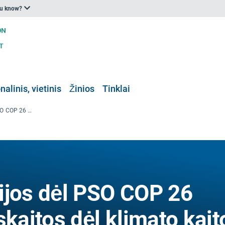
ou know?
nalinis, vietinis
Žinios
Tinklai
Viešos konsultacijos dėl PSO COP 26 specialiosios ataskaitos dėl klimato kaitos ir sveikatos projekto
ijos dėl PSO COP 26
skaitos dėl klimato kait