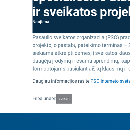
ir sveikatos proje
Naujiena
Pasaulio sveikatos organizacija (PSO) prad
projekto, o pastabų pateikimo terminas – 2
siekiama atkreipti dėmesį į sveikatos klaus
daugėja įrodymų ir esama sprendimų, kaip k
formuotojams pasiūlant aiškų klausimų ir 
Daugiau informacijos rasite
PSO interneto svet
Filed under:
consult