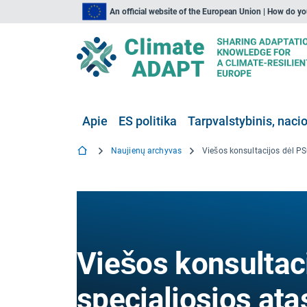
An official website of the European Union | How do y
Apie
ES politika
Tarpvalstybinis, nacio
Naujienų archyvas
Viešos konsultac
specialiosios ata