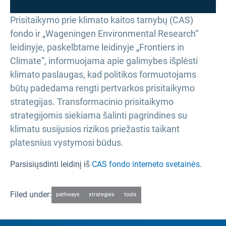
Prisitaikymo prie klimato kaitos tarnybų (CAS)
fondo ir „Wageningen Environmental Research“
leidinyje, paskelbtame leidinyje „Frontiers in
Climate“, informuojama apie galimybes išplėsti
klimato paslaugas, kad politikos formuotojams
būtų padedama rengti pertvarkos prisitaikymo
strategijas. Transformacinio prisitaikymo
strategijomis siekiama šalinti pagrindines su
klimatu susijusios rizikos priežastis taikant
platesnius vystymosi būdus.
Parsisiųsdinti leidinį iš
CAS fondo interneto svetainės.
Filed under:
pathways
strategies
tools