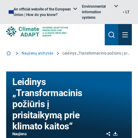
Environmental
An official website of the European
information
LT
Union | How do you know?
systems
Naujienų archyvas
Leidinys „Transformacinis požiūris į prisitaikymą prie klimato kaitos“
Leidinys
„Transformacinis
požiūris į
prisitaikymą prie
klimato kaitos“
Share
Download
Naujiena