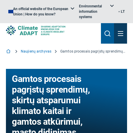
Environmental
An official website of the European
information
LT
Union | How do you know?
systems
Naujienų archyvas
Gamtos procesais pagrįstų sprendimų, skirtų atsparumui klimato kaitai ir gamtos atkūrimui, masto didinimas
Gamtos procesais
pagrįstų sprendimų,
skirtų atsparumui
klimato kaitai ir
gamtos atkūrimui,
masto didinimas