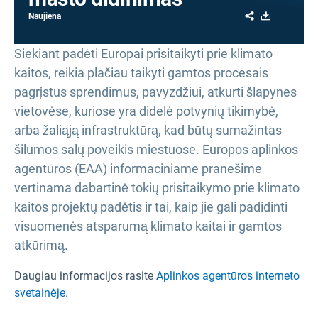
Share
Download
Naujiena
Siekiant padėti Europai prisitaikyti prie klimato
kaitos, reikia plačiau taikyti gamtos procesais
pagrįstus sprendimus, pavyzdžiui, atkurti šlapynes
vietovėse, kuriose yra didelė potvynių tikimybė,
arba žaliąją infrastruktūrą, kad būtų sumažintas
šilumos salų poveikis miestuose. Europos aplinkos
agentūros (EAA) informaciniame pranešime
vertinama dabartinė tokių prisitaikymo prie klimato
kaitos projektų padėtis ir tai, kaip jie gali padidinti
visuomenės atsparumą klimato kaitai ir gamtos
atkūrimą.
Daugiau informacijos rasite
Aplinkos agentūros interneto
svetainėje
.