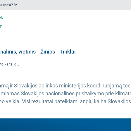
ou know?
nalinis, vietinis
Žinios
Tinklai
Slovakijos atsparumo klimato kaitai didinimas. TPP pritaikymo projekto rezultatai
amą ir Slovakijos aplinkos ministerijos koordinuojamą t
miamas Slovakijos nacionalinės prisitaikymo prie klimato 
o veikla. Visi rezultatai pateikiami anglų kalba Slovakijos