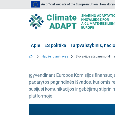
An official website of the European Union | How do y
Apie
ES politika
Tarpvalstybinis, nacio
Naujienų archyvas
Įgyvendinant Europos Komisijos finansuoj
padarytos pagrindinės išvados, kuriomis re
susijusi komunikacijos ir gebėjimų stiprinim
platformoje.