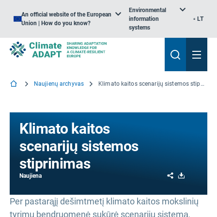
Environmental
An official website of the European
information
LT
Union | How do you know?
systems
Naujienų archyvas
Klimato kaitos scenarijų sistemos stiprinimas
Klimato kaitos
scenarijų sistemos
stiprinimas
Share
Download
Naujiena
Per pastarąjį dešimtmetį klimato kaitos mokslinių
tyrimų bendruomenė sukūrė scenarijų sistemą,