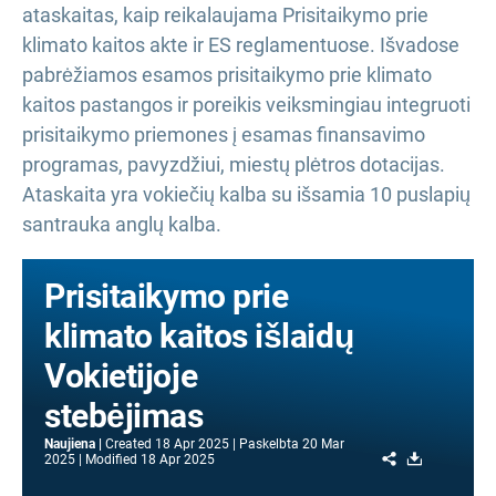
ataskaitas, kaip reikalaujama Prisitaikymo prie
klimato kaitos akte ir ES reglamentuose. Išvadose
pabrėžiamos esamos prisitaikymo prie klimato
kaitos pastangos ir poreikis veiksmingiau integruoti
prisitaikymo priemones į esamas finansavimo
programas, pavyzdžiui, miestų plėtros dotacijas.
Ataskaita yra vokiečių kalba su išsamia 10 puslapių
santrauka anglų kalba.
Prisitaikymo prie
klimato kaitos išlaidų
Vokietijoje
stebėjimas
Naujiena
Created
18 Apr 2025
Paskelbta
20 Mar
Share
Download
2025
Modified
18 Apr 2025