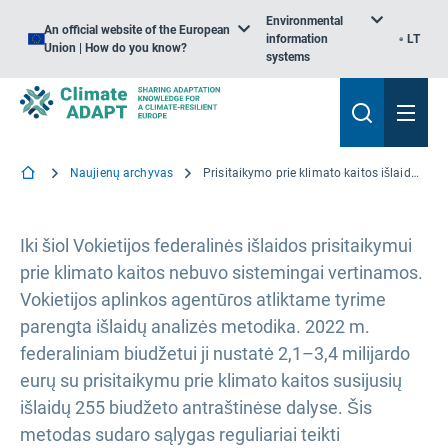
Environmental
An official website of the European
information
LT
Union | How do you know?
systems
Naujienų archyvas
Prisitaikymo prie klimato kaitos išlaidų Vokietijoje stebėjimas
Iki šiol Vokietijos federalinės išlaidos prisitaikymui
prie klimato kaitos nebuvo sistemingai vertinamos.
Vokietijos aplinkos agentūros atliktame tyrime
parengta išlaidų analizės metodika. 2022 m.
federaliniam biudžetui ji nustatė 2,1–3,4 milijardo
eurų su prisitaikymu prie klimato kaitos susijusių
išlaidų 255 biudžeto antraštinėse dalyse. Šis
metodas sudaro sąlygas reguliariai teikti