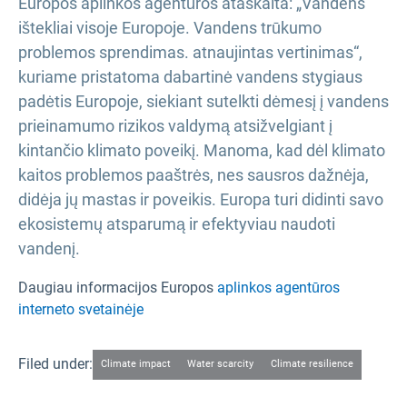
Europos aplinkos agentūros ataskaita: „Vandens
ištekliai visoje Europoje. Vandens trūkumo
problemos sprendimas. atnaujintas vertinimas“,
kuriame pristatoma dabartinė vandens stygiaus
padėtis Europoje, siekiant sutelkti dėmesį į vandens
prieinamumo rizikos valdymą atsižvelgiant į
kintančio klimato poveikį. Manoma, kad dėl klimato
kaitos problemos paaštrės, nes sausros dažnėja,
didėja jų mastas ir poveikis. Europa turi didinti savo
ekosistemų atsparumą ir efektyviau naudoti
vandenį.
Daugiau informacijos Europos
aplinkos agentūros
interneto svetainėje
Filed under:
Climate impact
Water scarcity
Climate resilience