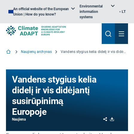
Environmental
An official website of the European
information
LT
Union | How do you know?
systems
Naujienų archyvas
Vandens stygius kelia didelį ir vis didėjantį susirūpinimą Europoje
Vandens stygius kelia
didelį ir vis didėjantį
susirūpinimą
Europoje
Share
Download
Naujiena