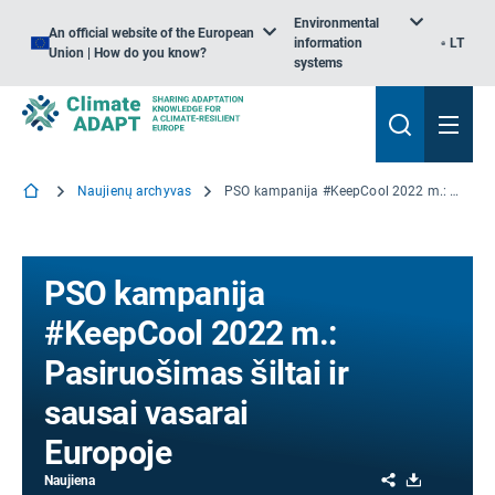
Environmental
An official website of the European
information
LT
Union | How do you know?
systems
Naujienų archyvas
PSO kampanija #KeepCool 2022 m.: Pasiruošimas šiltai ir sausai vasarai Europoje
PSO kampanija
#KeepCool 2022 m.:
Pasiruošimas šiltai ir
sausai vasarai
Europoje
Share
Download
Naujiena