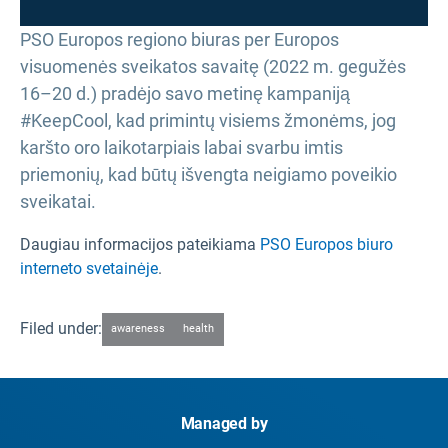
PSO Europos regiono biuras per Europos
visuomenės sveikatos savaitę (2022 m. gegužės
16–20 d.) pradėjo savo metinę kampaniją
#KeepCool, kad primintų visiems žmonėms, jog
karšto oro laikotarpiais labai svarbu imtis
priemonių, kad būtų išvengta neigiamo poveikio
sveikatai.
Daugiau informacijos pateikiama
PSO Europos biuro
interneto svetainėje
.
Filed under:
awareness
health
Managed by