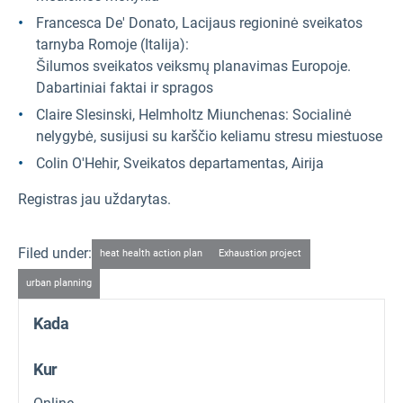
Francesca De' Donato, Lacijaus regioninė sveikatos
tarnyba Romoje (Italija):
Šilumos sveikatos veiksmų planavimas Europoje.
Dabartiniai faktai ir spragos
Claire Slesinski, Helmholtz Miunchenas: Socialinė
nelygybė, susijusi su karščio keliamu stresu miestuose
Colin O'Hehir, Sveikatos departamentas, Airija
Registras jau uždarytas.
Filed under:
heat health action plan
Exhaustion project
urban planning
Kada
Kur