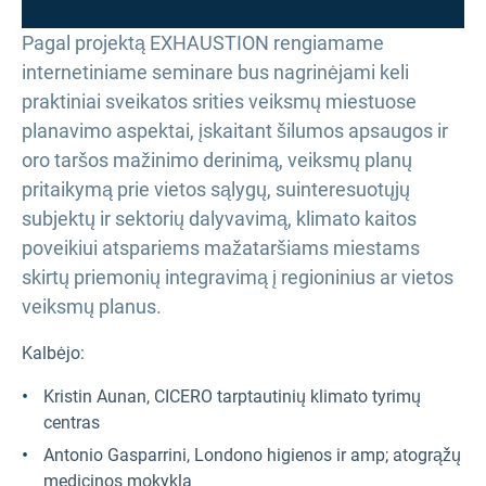
Pagal projektą EXHAUSTION rengiamame
internetiniame seminare bus nagrinėjami keli
praktiniai sveikatos srities veiksmų miestuose
planavimo aspektai, įskaitant šilumos apsaugos ir
oro taršos mažinimo derinimą, veiksmų planų
pritaikymą prie vietos sąlygų, suinteresuotųjų
subjektų ir sektorių dalyvavimą, klimato kaitos
poveikiui atspariems mažataršiams miestams
skirtų priemonių integravimą į regioninius ar vietos
veiksmų planus.
Kalbėjo:
Kristin Aunan, CICERO tarptautinių klimato tyrimų
centras
Antonio Gasparrini, Londono higienos ir amp; atogrąžų
medicinos mokykla