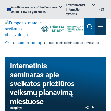
Environmental
An official website of the European
information
LT
Union | How do you know?
systems
Daugiau renginių
Internetinis seminaras apie sveikatos priežiūros veiksmų planavimą miestuose
Internetinis
seminaras apie
sveikatos priežiūros
veiksmų planavimą
miestuose
Share
Download
Renginys