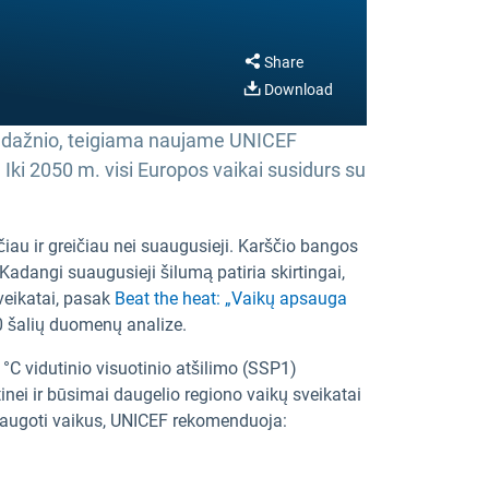
Share
Download
gų dažnio, teigiama naujame UNICEF
. Iki 2050 m. visi Europos vaikai susidurs su
iau ir greičiau nei suaugusieji. Karščio bangos
. Kadangi suaugusieji šilumą patiria skirtingai,
sveikatai, pasak
Beat the heat: „Vaikų apsauga
0 šalių duomenų analize.
°C vidutinio visuotinio atšilimo (SSP1)
inei ir būsimai daugelio regiono vaikų sveikatai
apsaugoti vaikus, UNICEF rekomenduoja: