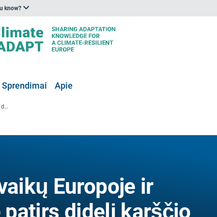
ou know?
Sprendimai
Apie
Iki 2050 m. pusė vaikų Europoje ir Vidurinėje Azijoje patirs didelį karščio bangų dažnį.
vaikų Europoje ir
 patirs didelį karščio