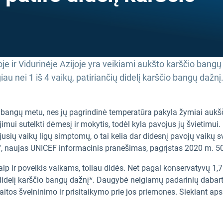
je ir Vidurinėje Azijoje yra veikiami aukšto karščio ban
u nei 1 iš 4 vaikų, patiriančių didelį karščio bangų dažnį
io bangų metu, nes jų pagrindinė temperatūra pakyla žymiai aukšč
ėjimui sutelkti dėmesį ir mokytis, todėl kyla pavojus jų švietimui
ijusių vaikų ligų simptomų, o tai kelia dar didesnį pavojų vaikų 
e“, naujas UNICEF informacinis pranešimas, pagrįstas 2020 m. 5
 ir poveikis vaikams, toliau didės. Net pagal konservatyvų 1,7 
s didelį karščio bangų dažnį*. Daugybė neigiamų padarinių dabart
 kaitos švelninimo ir prisitaikymo prie jos priemones. Siekiant 