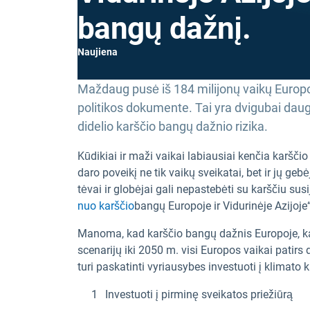
bangų dažnį.
Naujiena
Maždaug pusė iš 184 milijonų vaikų Europo
politikos dokumente. Tai yra dvigubai daugia
didelio karščio bangų dažnio rizika.
Kūdikiai ir maži vaikai labiausiai kenčia karšč
daro poveikį ne tik vaikų sveikatai, bet ir jų geb
tėvai ir globėjai gali nepastebėti su karščiu sus
nuo karščio
bangų Europoje ir Vidurinėje Azijoj
Manoma, kad karščio bangų dažnis Europoje, kaip
scenarijų iki 2050 m. visi Europos vaikai patir
turi paskatinti vyriausybes investuoti į klimato
Investuoti į pirminę sveikatos priežiūrą