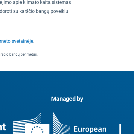
pėjimo apie klimato kaitą sistemas
idoroti su karščio bangų poveikiu
rneto svetainėje
.
arščio bangų per metus.
Managed by