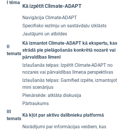
I tēma
Kā izpētīt Climate-ADAPT
Navigācija Climate-ADAPT
Specifisko iezīmju un sastāvdaļu izklāsts
Jautājumi un atbildes
Kā izmantot Climate-ADAPT kā ekspertu, kas
II
strādā pie pielāgošanās konkrētā nozarē vai
temats
pārvaldības līmenī
Izlaušanās telpas: Izpētīt Climate-ADAPT no
nozares vai pārvaldības līmeņa perspektīvas
Izlaušanās telpas: Gamified izpēte, izmantojot
mini scenārijus
Plenārsēde: atklāta diskusija
Pārtraukums
III
Kā kļūt par aktīvu dalībnieku platformā
temats
Norādījumi par informācijas veidiem, kas