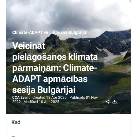
Climate-ADAPT veicināšana Bulgārijā
Veicināt
pielāgošanos klimata
pārmaiņām: Climate-
ADAPT apmācības
sesija Bulgārijai
CCA Event
Created
18 Apr 2025
Publicēts
01 Nov
Share
Download
2022
Modified
18 Apr 2025
Kad