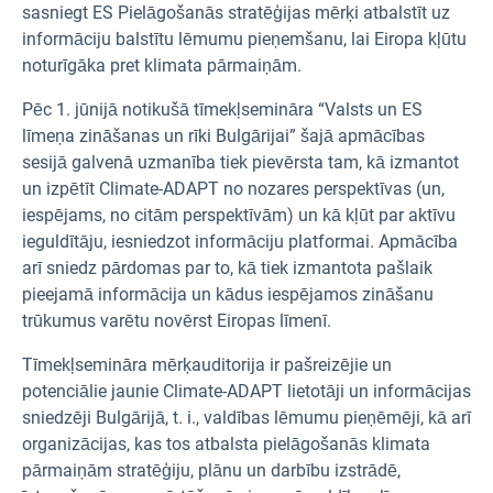
sasniegt ES Pielāgošanās stratēģijas mērķi atbalstīt uz
informāciju balstītu lēmumu pieņemšanu, lai Eiropa kļūtu
noturīgāka pret klimata pārmaiņām.
Pēc 1. jūnijā notikušā tīmekļsemināra “Valsts un ES
līmeņa zināšanas un rīki Bulgārijai” šajā apmācības
sesijā galvenā uzmanība tiek pievērsta tam, kā izmantot
un izpētīt Climate-ADAPT no nozares perspektīvas (un,
iespējams, no citām perspektīvām) un kā kļūt par aktīvu
ieguldītāju, iesniedzot informāciju platformai. Apmācība
arī sniedz pārdomas par to, kā tiek izmantota pašlaik
pieejamā informācija un kādus iespējamos zināšanu
trūkumus varētu novērst Eiropas līmenī.
Tīmekļsemināra mērķauditorija ir pašreizējie un
potenciālie jaunie Climate-ADAPT lietotāji un informācijas
sniedzēji Bulgārijā, t. i., valdības lēmumu pieņēmēji, kā arī
organizācijas, kas tos atbalsta pielāgošanās klimata
pārmaiņām stratēģiju, plānu un darbību izstrādē,