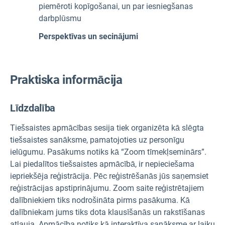
piemēroti kopīgošanai, un par iesniegšanas
darbplūsmu
Perspektīvas un secinājumi
Praktiska informācija
Līdzdalība
Tiešsaistes apmācības sesija tiek organizēta kā slēgta
tiešsaistes sanāksme, pamatojoties uz personīgu
ielūgumu. Pasākums notiks kā “Zoom tīmekļseminārs”.
Lai piedalītos tiešsaistes apmācībā, ir nepieciešama
iepriekšēja reģistrācija. Pēc reģistrēšanās jūs saņemsiet
reģistrācijas apstiprinājumu. Zoom saite reģistrētajiem
dalībniekiem tiks nodrošināta pirms pasākuma. Kā
dalībniekam jums tiks dota klausīšanās un rakstīšanas
atļauja. Apmācība notiks kā interaktīva sanāksme ar laiku