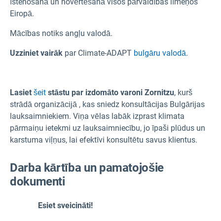
īstenošanā un novērtēšanā visos pārvaldības līmeņos
Eiropā.
Mācības notiks angļu valodā.
Uzziniet vairāk
par Climate-ADAPT
bulgāru valodā
.
Lasiet
šeit
stāstu par izdomāto varoni Zornitzu
, kurš
strādā organizācijā , kas sniedz konsultācijas Bulgārijas
lauksaimniekiem. Viņa vēlas labāk izprast klimata
pārmaiņu ietekmi uz lauksaimniecību, jo īpaši plūdus un
karstuma viļņus, lai efektīvi konsultētu savus klientus.
Darba kārtība un pamatojošie
dokumenti
Esiet sveicināti!