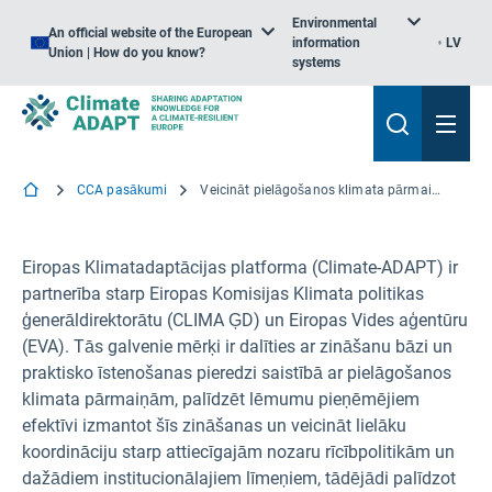
Environmental
An official website of the European
information
LV
Union | How do you know?
systems
CCA pasākumi
Veicināt pielāgošanos klimata pārmaiņām: Climate-ADAPT apmācības sesija Bulgārijai
Eiropas Klimatadaptācijas platforma (Climate-ADAPT) ir
partnerība starp Eiropas Komisijas Klimata politikas
ģenerāldirektorātu (CLIMA ĢD) un Eiropas Vides aģentūru
(EVA). Tās galvenie mērķi ir dalīties ar zināšanu bāzi un
praktisko īstenošanas pieredzi saistībā ar pielāgošanos
klimata pārmaiņām, palīdzēt lēmumu pieņēmējiem
efektīvi izmantot šīs zināšanas un veicināt lielāku
koordināciju starp attiecīgajām nozaru rīcībpolitikām un
dažādiem institucionālajiem līmeņiem, tādējādi palīdzot