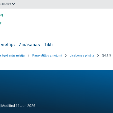
ou know?
 vietējs
Zināšanas
Tīkli
elāgošanās misija
Parakstītāju ziņojumi
Lisabonas pilsēta
Q4.1.5
Modified
11 Jun 2026