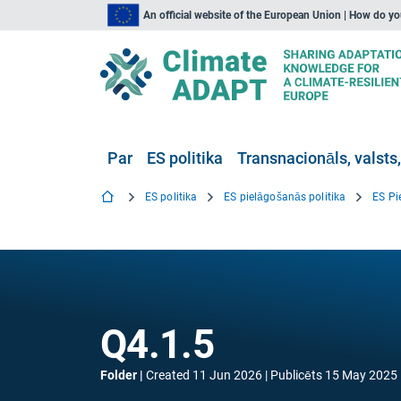
An official website of the European Union | How do y
Par
ES politika
Transnacionāls, valsts,
ES politika
ES pielāgošanās politika
ES Pi
Q4.1.5
Folder
Created
11 Jun 2026
Publicēts
15 May 2025