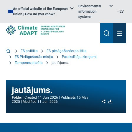
Environmental
An official website of the European
information
LV
Union | How do you know?
systems
ES politika
ES pielāgošanās politika
ES Pielāgošanās misija
Parakstītāju ziņojumi
Tamperes pilsēta
jautājums.
jautājums.
Folder
Created
11 Jun 2026
Publicēts
15 May
Share
Download
2025
Modified
11 Jun 2026