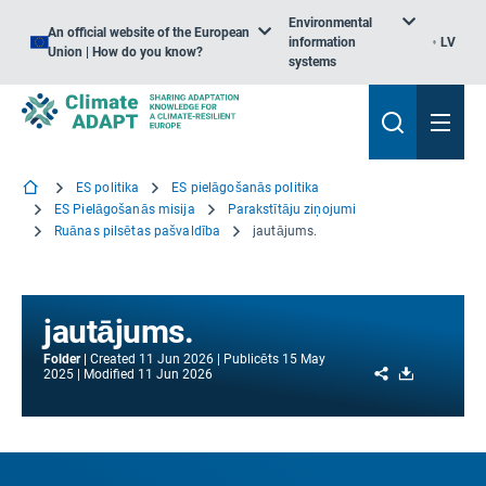
Environmental
An official website of the European
information
LV
Union | How do you know?
systems
ES politika
ES pielāgošanās politika
ES Pielāgošanās misija
Parakstītāju ziņojumi
Ruānas pilsētas pašvaldība
jautājums.
jautājums.
Folder
Created
11 Jun 2026
Publicēts
15 May
Share
Download
2025
Modified
11 Jun 2026