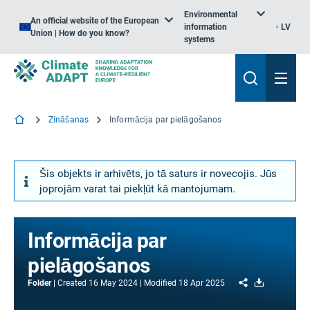
Environmental
An official website of the European
information
LV
Union | How do you know?
systems
Zināšanas
Informācija par pielāgošanos
Šis objekts ir arhivēts, jo tā saturs ir novecojis. Jūs
joprojām varat tai piekļūt kā mantojumam.
Informācija par
pielāgošanos
Share
Download
Folder
Created
16 May 2024
Modified
18 Apr 2025