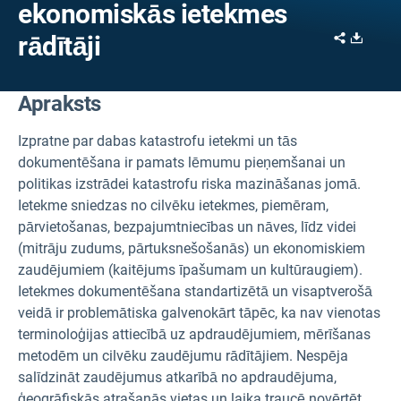
ekonomiskās ietekmes
Share
Downl
rādītāji
Apraksts
Izpratne par dabas katastrofu ietekmi un tās
dokumentēšana ir pamats lēmumu pieņemšanai un
politikas izstrādei katastrofu riska mazināšanas jomā.
Ietekme sniedzas no cilvēku ietekmes, piemēram,
pārvietošanas, bezpajumtniecības un nāves, līdz videi
(mitrāju zudums, pārtuksnešošanās) un ekonomiskiem
zaudējumiem (kaitējums īpašumam un kultūraugiem).
Ietekmes dokumentēšana standartizētā un visaptverošā
veidā ir problemātiska galvenokārt tāpēc, ka nav vienotas
terminoloģijas attiecībā uz apdraudējumiem, mērīšanas
metodēm un cilvēku zaudējumu rādītājiem. Nespēja
salīdzināt zaudējumus atkarībā no apdraudējuma,
ģeogrāfiskās atrašanās vietas un laika traucē novērtēt