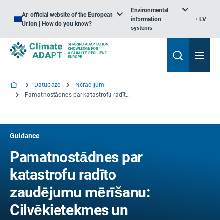
Environmental
An official website of the European
information
LV
Union | How do you know?
systems
Datubāze
Norādījumi
Pamatnostādnes par katastrofu radīto zaudējumu mērīšanu: Cilvēkietekmes un ekonomiskās ietekmes rādītāji
Guidance
Pamatnostādnes par
katastrofu radīto
zaudējumu mērīšanu:
Cilvēkietekmes un