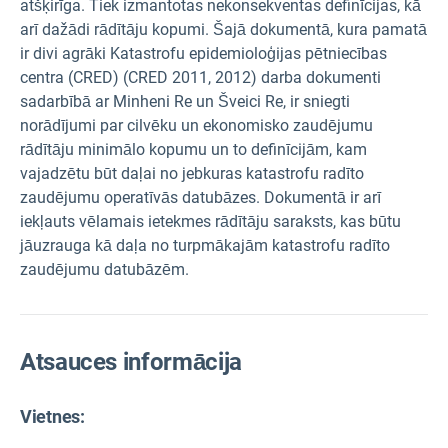
atšķirīga. Tiek izmantotas nekonsekventas definīcijas, kā
arī dažādi rādītāju kopumi. Šajā dokumentā, kura pamatā
ir divi agrāki Katastrofu epidemioloģijas pētniecības
centra (CRED) (CRED 2011, 2012) darba dokumenti
sadarbībā ar Minheni Re un Šveici Re, ir sniegti
norādījumi par cilvēku un ekonomisko zaudējumu
rādītāju minimālo kopumu un to definīcijām, kam
vajadzētu būt daļai no jebkuras katastrofu radīto
zaudējumu operatīvās datubāzes. Dokumentā ir arī
iekļauts vēlamais ietekmes rādītāju saraksts, kas būtu
jāuzrauga kā daļa no turpmākajām katastrofu radīto
zaudējumu datubāzēm.
Atsauces informācija
Vietnes: