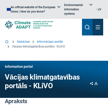
Environmental
An official website of the European
information
LV
Union | How do you know?
systems
Datubāze
Informācijas portāli
Vācijas klimatgatavības portāls - KLiVO
Information portal
Vācijas klimatgatavības
Share
Downl
portāls - KLiVO
Apraksts