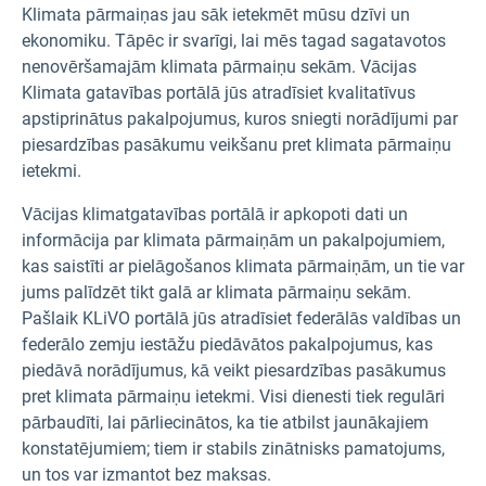
Klimata pārmaiņas jau sāk ietekmēt mūsu dzīvi un
ekonomiku. Tāpēc ir svarīgi, lai mēs tagad sagatavotos
nenovēršamajām klimata pārmaiņu sekām. Vācijas
Klimata gatavības portālā jūs atradīsiet kvalitatīvus
apstiprinātus pakalpojumus, kuros sniegti norādījumi par
piesardzības pasākumu veikšanu pret klimata pārmaiņu
ietekmi.
Vācijas klimatgatavības portālā ir apkopoti dati un
informācija par klimata pārmaiņām un pakalpojumiem,
kas saistīti ar pielāgošanos klimata pārmaiņām, un tie var
jums palīdzēt tikt galā ar klimata pārmaiņu sekām.
Pašlaik KLiVO portālā jūs atradīsiet federālās valdības un
federālo zemju iestāžu piedāvātos pakalpojumus, kas
piedāvā norādījumus, kā veikt piesardzības pasākumus
pret klimata pārmaiņu ietekmi. Visi dienesti tiek regulāri
pārbaudīti, lai pārliecinātos, ka tie atbilst jaunākajiem
konstatējumiem; tiem ir stabils zinātnisks pamatojums,
un tos var izmantot bez maksas.