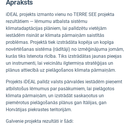
Apraksts
iDEAL projekts izmanto vienu no TERRE SEE projekta
rezultātiem — lēmumu atbalsta sistēmu
klimatadaptācijas plāniem, lai palīdzētu vietējām
iestādēm risināt ar klimata pārmaiņām saistītās
problēmas. Projektā tiek izstrādāta kopēja un kopīga
novērtēšanas sistēma (rādītāji) no izmēģinājuma jomām,
kurās tiks īstenota rīcība. Tiks izstrādātas jaunas pieejas
un instrumenti, lai veicinātu ilgtermiņa stratēģijas un
plānus attiecībā uz pielāgošanos klimata pārmaiņām.
Projekts iDEAL palīdz valsts pārvaldes iestādēm pieņemt
atbilstošus lēmumus par pasākumiem, lai pielāgotos
klimata pārmaiņām, un izstrādāt saskaņotus un
piemērotus pielāgošanās plānus gan Itālijas, gan
Horvātijas piekrastes teritorijām.
Galvenie projekta rezultāti ir šādi: