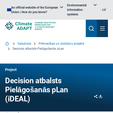
Environmental
An official website of the European
information
LV
Union | How do you know?
systems
Datubāze
Pētniecības un zināšanu projekti
Decision atbalsts Pielāgošanās pLan
Project
Decision atbalsts
Pielāgošanās pLan
Share
Downl
(iDEAL)