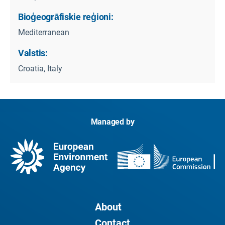
Bioģeogrāfiskie reģioni:
Mediterranean
Valstis:
Croatia, Italy
Managed by
About
Contact