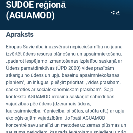
SUDOE reģionā
Share
Downl
(AGUAMOD)
Apraksts
Eiropas Savienība ir uzsvērusi nepieciešamību no jauna
izvērtēt ūdens resursu plānošanu un apsaimniekošanu,
„padarot iespējamo izmantošanas izplatību saskaņā ar
Ūdens pamatdirektīvas (ŪPD 2000) vides prasībām
atkarīgu no ūdens un upju baseinu apsaimniekošanas
plāniem”, un ir lūgusi piešķirt prioritāti „vides prasībām,
saskaroties ar sociālekonomiskām prasībām”. Šajā
kontekstā AGUAMOD ierosina saskaņot sabiedrības
vajadzības pēc ūdens (dzeramais ūdens,
lauksaimniecība, rūpniecība, pilsētas, atpūta utt.) ar upju
ekoloģiskajām vajadzībām. Jo īpaši AGUAMOD
koncentrē savu analīzi un metodes uz zemas plūsmas un
sausuma periodiem, kas rada ievērojamu spiedienu uz šo