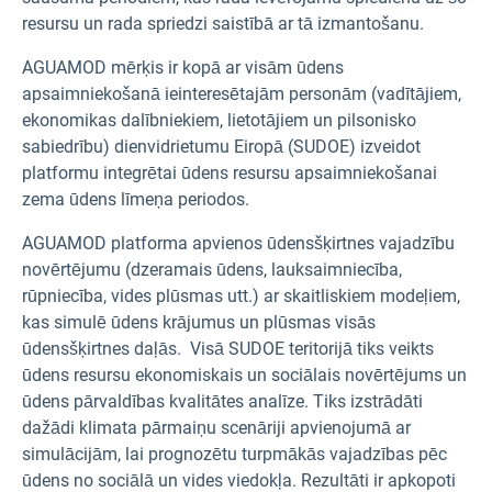
resursu un rada spriedzi saistībā ar tā izmantošanu.
AGUAMOD mērķis ir kopā ar visām ūdens
apsaimniekošanā ieinteresētajām personām (vadītājiem,
ekonomikas dalībniekiem, lietotājiem un pilsonisko
sabiedrību) dienvidrietumu Eiropā (SUDOE) izveidot
platformu integrētai ūdens resursu apsaimniekošanai
zema ūdens līmeņa periodos.
AGUAMOD platforma apvienos ūdensšķirtnes vajadzību
novērtējumu (dzeramais ūdens, lauksaimniecība,
rūpniecība, vides plūsmas utt.) ar skaitliskiem modeļiem,
kas simulē ūdens krājumus un plūsmas visās
ūdensšķirtnes daļās. Visā SUDOE teritorijā tiks veikts
ūdens resursu ekonomiskais un sociālais novērtējums un
ūdens pārvaldības kvalitātes analīze. Tiks izstrādāti
dažādi klimata pārmaiņu scenāriji apvienojumā ar
simulācijām, lai prognozētu turpmākās vajadzības pēc
ūdens no sociālā un vides viedokļa. Rezultāti ir apkopoti