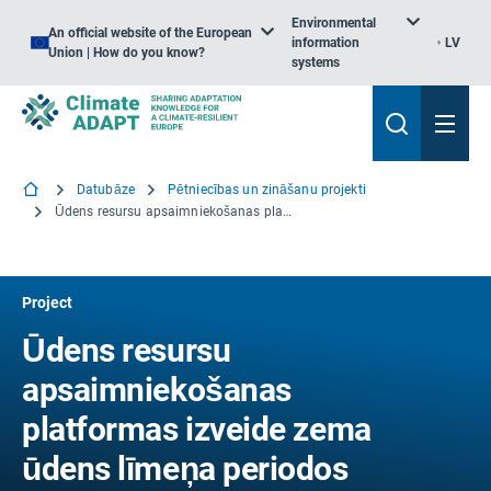
Environmental
An official website of the European
information
LV
Union | How do you know?
systems
Datubāze
Pētniecības un zināšanu projekti
Ūdens resursu apsaimniekošanas platformas izveide zema ūdens līmeņa periodos SUDOE reģionā
Project
Ūdens resursu
apsaimniekošanas
platformas izveide zema
ūdens līmeņa periodos