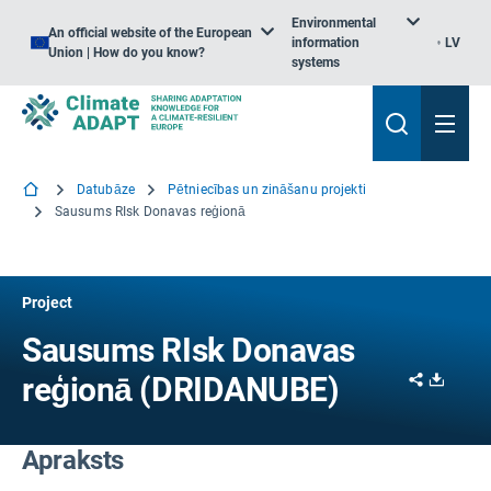
Environmental
An official website of the European
information
LV
Union | How do you know?
systems
Datubāze
Pētniecības un zināšanu projekti
Sausums RIsk Donavas reģionā
Project
Sausums RIsk Donavas
Share
Downl
reģionā (DRIDANUBE)
Apraksts