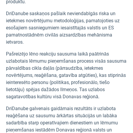
produktu.
DriDanube
saskaņos pašlaik neviendabīgās riska un
ietekmes novērtējumu metodoloģijas, pamatojoties uz
esošajiem sasniegumiem iesaistītajās valstīs un ES
pamatnostādnēm civilās aizsardzības mehānisma
ietvaros.
Pašreizējo lēno reakciju sausuma laikā paātrinās
uzlabotais lēmumu pieņemšanas process visās sausuma
pārvaldības cikla daļās
(pārraudzība, ietekmes
novērtējums, reaģēšana, gatavība atgūties), kas stiprinās
ieinteresēto personu (politikas, profesionālo, tiešo
lietotāju) spējas dažādos līmeņos. Tas uzlabos
sagatavotības kultūru visā Donavas reģionā.
DriDanube galvenais gaidāmais rezultāts ir uzlabota
reaģēšana uz sausumu ārkārtas situācijās un labāka
sadarbība starp operatīvajiem dienestiem un lēmumu
pieņemšanas iestādēm Donavas reģionā valsts un