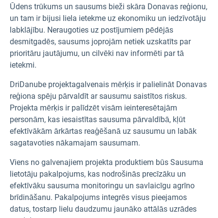
Ūdens trūkums un sausums bieži skāra Donavas reģionu,
un tam ir bijusi liela ietekme uz ekonomiku un iedzīvotāju
labklājību. Neraugoties uz postījumiem pēdējās
desmitgadēs, sausums joprojām netiek uzskatīts par
prioritāru jautājumu, un cilvēki nav informēti par tā
ietekmi.
DriDanube projekta
galvenais mērķis ir palielināt Donavas
reģiona spēju pārvaldīt ar sausumu saistītos riskus.
Projekta mērķis ir palīdzēt visām ieinteresētajām
personām, kas iesaistītas sausuma pārvaldībā, kļūt
efektīvākām ārkārtas reaģēšanā uz sausumu un labāk
sagatavoties nākamajam sausumam.
Viens no galvenajiem projekta produktiem būs
Sausuma
lietotāju pakalpojums
, kas nodrošinās precīzāku un
efektīvāku sausuma monitoringu un savlaicīgu agrīno
brīdināšanu. Pakalpojums integrēs visus pieejamos
datus, tostarp lielu daudzumu jaunāko attālās uzrādes