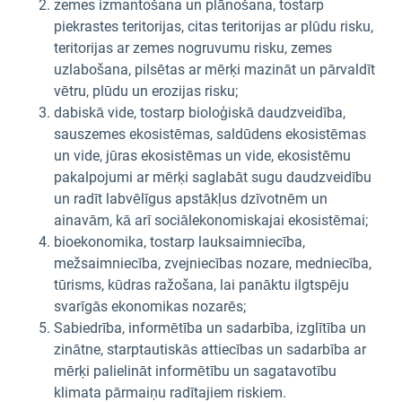
zemes izmantošana un plānošana, tostarp
piekrastes teritorijas, citas teritorijas ar plūdu risku,
teritorijas ar zemes nogruvumu risku, zemes
uzlabošana, pilsētas ar mērķi mazināt un pārvaldīt
vētru, plūdu un erozijas risku;
dabiskā vide, tostarp bioloģiskā daudzveidība,
sauszemes ekosistēmas, saldūdens ekosistēmas
un vide, jūras ekosistēmas un vide, ekosistēmu
pakalpojumi ar mērķi saglabāt sugu daudzveidību
un radīt labvēlīgus apstākļus dzīvotnēm un
ainavām, kā arī sociālekonomiskajai ekosistēmai;
bioekonomika, tostarp lauksaimniecība,
mežsaimniecība, zvejniecības nozare, medniecība,
tūrisms, kūdras ražošana, lai panāktu ilgtspēju
svarīgās ekonomikas nozarēs;
Sabiedrība, informētība un sadarbība, izglītība un
zinātne, starptautiskās attiecības un sadarbība ar
mērķi palielināt informētību un sagatavotību
klimata pārmaiņu radītajiem riskiem.