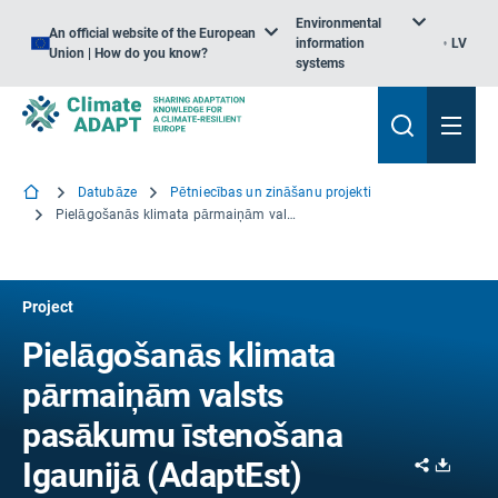
Environmental
An official website of the European
information
LV
Union | How do you know?
systems
Datubāze
Pētniecības un zināšanu projekti
Pielāgošanās klimata pārmaiņām valsts pasākumu īstenošana Igaunijā
Project
Pielāgošanās klimata
pārmaiņām valsts
pasākumu īstenošana
Share
Downl
Igaunijā (AdaptEst)