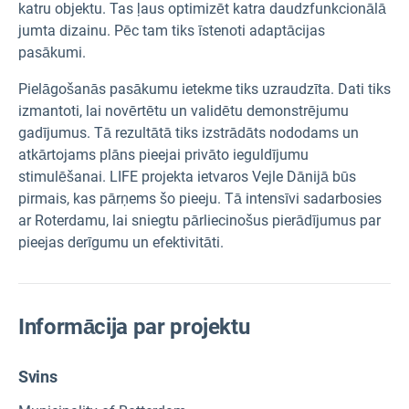
katru objektu. Tas ļaus optimizēt katra daudzfunkcionālā
jumta dizainu. Pēc tam tiks īstenoti adaptācijas
pasākumi.
Pielāgošanās pasākumu ietekme tiks uzraudzīta. Dati tiks
izmantoti, lai novērtētu un validētu demonstrējumu
gadījumus. Tā rezultātā tiks izstrādāts nododams un
atkārtojams plāns pieejai privāto ieguldījumu
stimulēšanai. LIFE projekta ietvaros Vejle Dānijā būs
pirmais, kas pārņems šo pieeju. Tā intensīvi sadarbosies
ar Roterdamu, lai sniegtu pārliecinošus pierādījumus par
pieejas derīgumu un efektivitāti.
Informācija par projektu
Svins