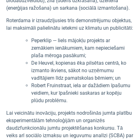
biodaudzveidību), zila (ūdens uzkrāšana), dzeltena
(enerģijas ražošana) un sarkana (sociālā izmantošana).
Roterdama ir izraudzījusies trīs demonstrējumu objektus,
lai maksimāli palielinātu ietekmi uz klimatu un publicitāti:
Peperklip — liels mājokļu projekts ar
zemākiem ienākumiem, kam nepieciešami
plaša mēroga pasākumi;
De Heuvel, kopienas ēka pilsētas centrā, ko
izmanto ikviens, sākot no uzņēmumu
vadītājiem līdz pamatskolas bērniem; un
Robert Fruinstraat, iela ar dažādiem īpašumu
veidiem, kur īpašnieki saskaras ar kopēju
plūdu problēmu.
Lai veicinātu inovāciju, projekts nodrošinās jumta platību
eksperimentālām tehnoloģijām un organizēs
daudzfunkcionālu jumtu projektēšanas konkursu. Tā
veiks arī sociālo izmaksu un ieguvumu analīzi (SCBA) par