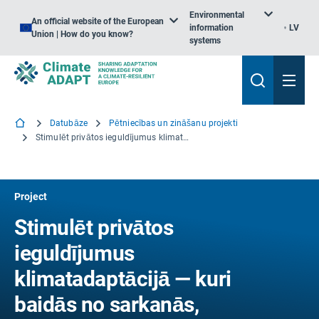
Environmental
An official website of the European
information
LV
Union | How do you know?
systems
Datubāze
Pētniecības un zināšanu projekti
Stimulēt privātos ieguldījumus klimatadaptācijā — kuri baidās no sarkanās, dzeltenās, zaļās un zilās krāsas
Project
Stimulēt privātos
ieguldījumus
klimatadaptācijā — kuri
baidās no sarkanās,