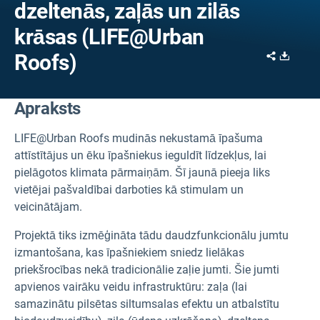
dzeltenās, zaļās un zilās
krāsas (LIFE@Urban
Share
Downl
Roofs)
Apraksts
LIFE@Urban Roofs mudinās nekustamā īpašuma
attīstītājus un ēku īpašniekus ieguldīt līdzekļus, lai
pielāgotos klimata pārmaiņām. Šī jaunā pieeja liks
vietējai pašvaldībai darboties kā stimulam un
veicinātājam.
Projektā tiks izmēģināta tādu daudzfunkcionālu jumtu
izmantošana, kas īpašniekiem sniedz lielākas
priekšrocības nekā tradicionālie zaļie jumti. Šie jumti
apvienos vairāku veidu infrastruktūru: zaļa (lai
samazinātu pilsētas siltumsalas efektu un atbalstītu