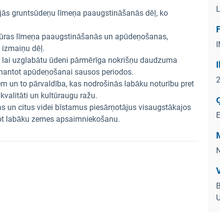
L
rijās gruntsūdeņu līmeņa paaugstināšanās dēļ, ko
 jūras līmeņa paaugstināšanās un apūdeņošanas,
izmaiņu dēļ.
 lai uzglabātu ūdeni pārmērīga nokrišņu daudzuma
mantot apūdeņošanai sausos periodos.
 un to pārvaldība, kas nodrošinās labāku noturību pret
valitāti un kultūraugu ražu.
las un citus videi bīstamus piesārņotājus visaugstākajos
enot labāku zemes apsaimniekošanu.
N
V
B