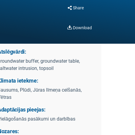
Share
Download
tslēgvārdi:
roundwater buffer, groundwater table,
altwater intrusion, topsoil
Klimata ietekme:
ausums, Plūdi, Jūras līmeņa celšanās,
ētras
daptācijas pieejas:
ielāgošanās pasākumi un darbības
Nozares: