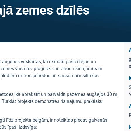
jā zemes dzīlēs
A
g
augsnes virskārtas, lai risinātu pašreizējās un
s
zemes virsmas, prognozē un atrod risinājumus ar
 plūdiem mitros periodos un sausumam siltākos
S
 metodes, kā aprakstīt un pārvaldīt pazemes augšējos 30 m,
V
. Turklāt projekts demonstrēs risinājumu praktisku
A
P
gti līdz projekta beigām, ir noteiktas piecas galvenās
ūs īpaši izdevīga: