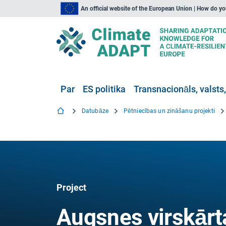
An official website of the European Union | How do y
Par
ES politika
Transnacionāls, valsts,
Datubāze
Pētniecības un zināšanu projekti
Project
Augsnes virskārt