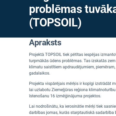
problēmas tuvāka
(TOPSOIL)
Apraksts
Projektā TOPSOIL tiek pētītas iespējas izmantot 
turpmākās ūdens problēmas. Tas izskatās zem 
klimatu saistītiem apdraudējumiem, piemēram,
gadalaikos.
Projekta vispārējais mērķis ir kopīgi izstrādāt
lai uzlabotu Ziemeļjūras reģiona klimatnoturību
īstenošanu 16 izmēģinājuma projektos.
Lai nodrošinātu, ka ierosinātie mērķi tiek sasnie
darbības jomas, kurās starptautiskā sadarbība b