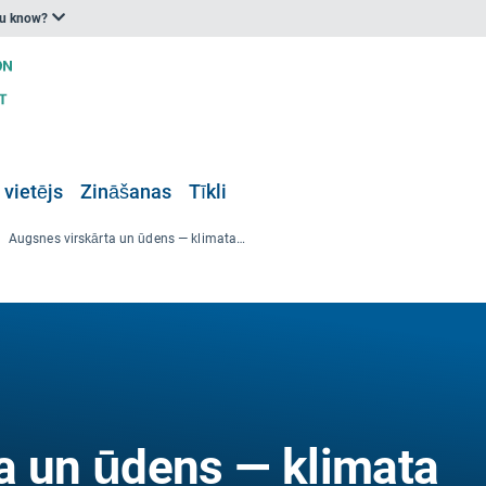
ou know?
 vietējs
Zināšanas
Tīkli
Augsnes virskārta un ūdens — klimata problēmas tuvākajā zemes dzīlēs
a un ūdens — klimata