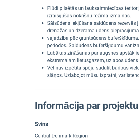
Plūdi pilsētās un lauksaimniecības terito
izraisījušas nokrišņu režīma izmaiņas.
Sālsūdens iekļūšana saldūdens rezervēs
drenāžas un dzeramā ūdens pieprasījuma 
vajadzība pēc gruntsūdens buferšķīduma,
periodos. Saldūdens buferšķīdumu var iz
Labākas zināšanas par augsnes apstākļiem
ekstremālām lietusgāzēm, uzlabos ūdens k
Vēl nav izpētīta spēja sadalīt barības vie
slāņos. Uzlabojot mūsu izpratni, var īst
Informācija par projektu
Svins
Central Denmark Region