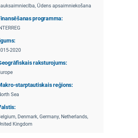
auksaimniecība, Ūdens apsaimniekošana
Finansēšanas programma:
INTERREG
Ilgums:
2015-2020
Ģeogrāfiskais raksturojums:
Europe
Makro-starptautiskais reģions:
orth Sea
alstis:
elgium, Denmark, Germany, Netherlands,
United Kingdom