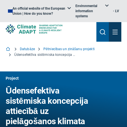
Environmental
An official website of the European
information
LV
Union | How do you know?
systems
Datubāze
Pētniecības un zināšanu projekti
Ūdensefektīva sistēmiska koncepcija attiecībā uz pielāgošanos klimata pārmaiņām pilsētu teritorijās
Project
Ūdensefektīva
sistēmiska koncepcija
attiecībā uz
pielāgošanos klimata