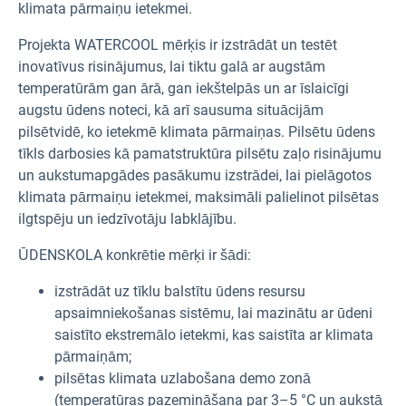
klimata pārmaiņu ietekmei.
Projekta WATERCOOL mērķis ir izstrādāt un testēt
inovatīvus risinājumus, lai tiktu galā ar augstām
temperatūrām gan ārā, gan iekštelpās un ar īslaicīgi
augstu ūdens noteci, kā arī sausuma situācijām
pilsētvidē, ko ietekmē klimata pārmaiņas. Pilsētu ūdens
tīkls darbosies kā pamatstruktūra pilsētu zaļo risinājumu
un aukstumapgādes pasākumu izstrādei, lai pielāgotos
klimata pārmaiņu ietekmei, maksimāli palielinot pilsētas
ilgtspēju un iedzīvotāju labklājību.
ŪDENSKOLA konkrētie mērķi ir šādi:
izstrādāt uz tīklu balstītu ūdens resursu
apsaimniekošanas sistēmu, lai mazinātu ar ūdeni
saistīto ekstremālo ietekmi, kas saistīta ar klimata
pārmaiņām;
pilsētas klimata uzlabošana demo zonā
(temperatūras pazemināšana par 3–5 °C un aukstā