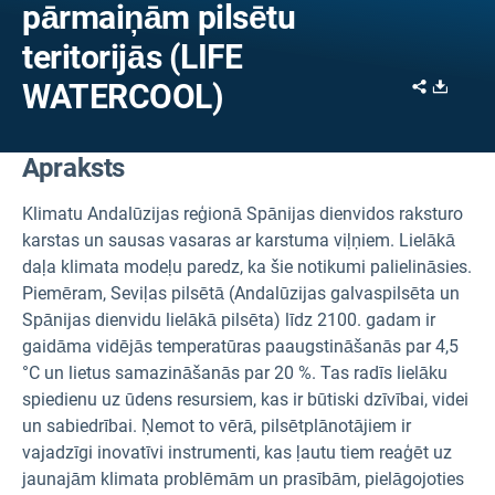
pārmaiņām pilsētu
teritorijās (LIFE
Share
Downl
WATERCOOL)
Apraksts
Klimatu Andalūzijas reģionā Spānijas dienvidos raksturo
karstas un sausas vasaras ar karstuma viļņiem. Lielākā
daļa klimata modeļu paredz, ka šie notikumi palielināsies.
Piemēram, Seviļas pilsētā (Andalūzijas galvaspilsēta un
Spānijas dienvidu lielākā pilsēta) līdz 2100. gadam ir
gaidāma vidējās temperatūras paaugstināšanās par 4,5
°C un lietus samazināšanās par 20 %. Tas radīs lielāku
spiedienu uz ūdens resursiem, kas ir būtiski dzīvībai, videi
un sabiedrībai. Ņemot to vērā, pilsētplānotājiem ir
vajadzīgi inovatīvi instrumenti, kas ļautu tiem reaģēt uz
jaunajām klimata problēmām un prasībām, pielāgojoties