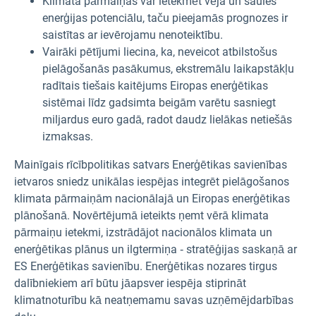
Klimata pārmaiņas var ietekmēt vēja un saules
enerģijas potenciālu, taču pieejamās prognozes ir
saistītas ar ievērojamu nenoteiktību.
Vairāki pētījumi liecina, ka, neveicot atbilstošus
pielāgošanās pasākumus, ekstremālu laikapstākļu
radītais tiešais kaitējums Eiropas enerģētikas
sistēmai līdz gadsimta beigām varētu sasniegt
miljardus euro gadā, radot daudz lielākas netiešās
izmaksas.
Mainīgais rīcībpolitikas satvars Enerģētikas savienības
ietvaros sniedz unikālas iespējas integrēt pielāgošanos
klimata pārmaiņām nacionālajā un Eiropas enerģētikas
plānošanā. Novērtējumā ieteikts ņemt vērā klimata
pārmaiņu ietekmi, izstrādājot nacionālos klimata un
enerģētikas plānus un ilgtermiņa ‑ stratēģijas saskaņā ar
ES Enerģētikas savienību. Enerģētikas nozares tirgus
dalībniekiem arī būtu jāapsver iespēja stiprināt
klimatnoturību kā neatņemamu savas uzņēmējdarbības