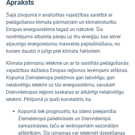
Apraksts
Šajā ziņojumā ir analizētas vajadzības saistībā ar
pielāgošanos klimata pārmaiņām un klimatnoturību
Eiropas energosistēmā tagad un nākotnē. Šis
novērtējums atbalsta pāreju uz tīru enerģiju, kas ietver
atjaunīgo energoresursu masveida paplašināšanu, no
kuriem daudzi ir jutīgi pret klimata faktoriem.
Klimata pārmaiņu ietekme un ar to saistītās pielāgošanās
vajadzības dažādos Eiropas reģionos ievērojami atšķiras.
Kopumā Ziemeļeiropa piedzīvos gan labvēlīgu, gan
nelabvēlīgu ietekmi uz tās energosistēmu, savukārt
Dienvideiropas reģioni saskaras ar ārkārtīgi nelabvēlīgu
ietekmi. Pētījumā jo īpaši konstatēts, ka:
Kopumā tiek prognozēts, ka ūdens pieejamība
Ziemeļeiropā palielināsies un Dienvideiropā
samazināsies, taču ar ievērojamām sezonālām
atšķirībām. Šīs izmaiņas var ietekmēt dzesēšanas