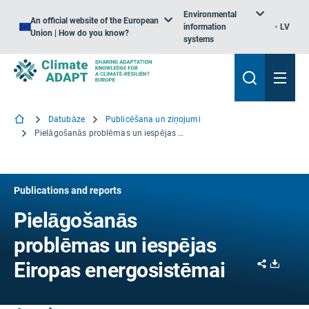
Environmental
An official website of the European
information
LV
Union | How do you know?
systems
Datubāze
Publicēšana un ziņojumi
Pielāgošanās problēmas un iespējas Eiropas energosistēmai
Publications and reports
Pielāgošanās
problēmas un iespējas
Share
Downl
Eiropas energosistēmai