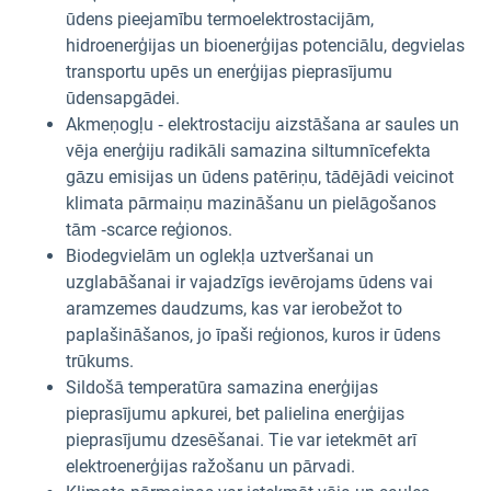
ūdens pieejamību termoelektrostacijām,
hidroenerģijas un bioenerģijas potenciālu, degvielas
transportu upēs un enerģijas pieprasījumu
ūdensapgādei.
Akmeņogļu ‑ elektrostaciju aizstāšana ar saules un
vēja enerģiju radikāli samazina siltumnīcefekta
gāzu emisijas un ūdens patēriņu, tādējādi veicinot
klimata pārmaiņu mazināšanu un pielāgošanos
tām ‑scarce reģionos.
Biodegvielām un oglekļa uztveršanai un
uzglabāšanai ir vajadzīgs ievērojams ūdens vai
aramzemes daudzums, kas var ierobežot to
paplašināšanos, jo īpaši reģionos, kuros ir ūdens
trūkums.
Sildošā temperatūra samazina enerģijas
pieprasījumu apkurei, bet palielina enerģijas
pieprasījumu dzesēšanai. Tie var ietekmēt arī
elektroenerģijas ražošanu un pārvadi.