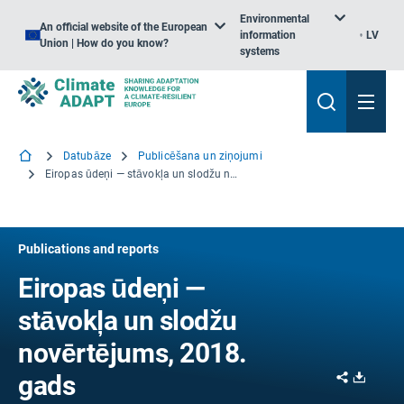
Environmental
An official website of the European
information
LV
Union | How do you know?
systems
Datubāze
Publicēšana un ziņojumi
Eiropas ūdeņi — stāvokļa un slodžu novērtējums, 2018. gads
Publications and reports
Eiropas ūdeņi —
stāvokļa un slodžu
novērtējums, 2018.
Share
Downl
gads