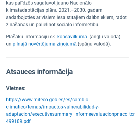
kas palīdzēs sagatavot jauno Nacionālo
klimatadaptācijas plānu 2021.–2030. gadam,
sadarbojoties ar visiem iesaistītajiem dalībniekiem, radot
zināšanas un palielinot sociālo informētību.
Plašāku informāciju sk.
kopsavilkumā
(angļu valodā)
un
pilnajā novērtējuma ziņojumā
(spāņu valodā).
Atsauces informācija
Vietnes:
https://www.miteco.gob.es/es/cambio-
climatico/temas/impactos-vulnerabilidad-y-
adaptacion/executivesummary_informeevaluacionpnacc_tc
499189.pdf