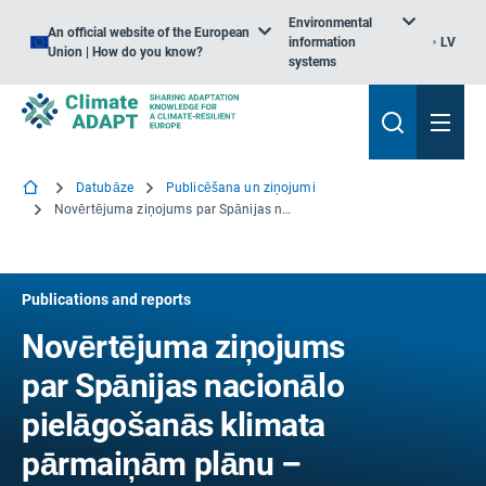
Environmental
An official website of the European
information
LV
Union | How do you know?
systems
Datubāze
Publicēšana un ziņojumi
Novērtējuma ziņojums par Spānijas nacionālo pielāgošanās klimata pārmaiņām plānu – kopsavilkums
Publications and reports
Novērtējuma ziņojums
par Spānijas nacionālo
pielāgošanās klimata
pārmaiņām plānu –