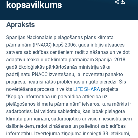
Share
Downl
kopsavilkums
Apraksts
Spānijas Nacionālais pielāgošanās plāns klimata
pārmaiņām (PNACC) kopš 2006. gada ir bijis atsauces
satvars sabiedrības centieniem radīt zināšanas un veidot
adaptīvu reakciju uz klimata pārmaiņām Spānijā. 2018.
gadā Ekoloģiskās pārkārtošanās ministrija sāka
padziļinātu PNACC izvērtēšanu, lai novērtētu panākto
progresu, neatrisinātās problēmas un gūto pieredzi. Šis
novērtēšanas process ir veikts
LIFE SHARA
projekta
"Kopīga informētība un pārvaldība attiecībā uz
pielāgošanos klimata pārmaiņām" ietvaros, kura mērķis ir
sadarboties, lai veidotu sabiedrību, kas labāk pielāgota
klimata pārmaiņām, sadarbojoties ar visiem iesaistītajiem
dalībniekiem, radot zināšanas un palielinot sabiedrības
informētību. Izvērtējuma ziņojumā ir sniegti 38 ieteikumi,