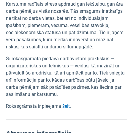
Karstuma radītais stress apdraud gan iekštelpu, gan āra
darba ņēmējus visās nozarēs. Tās smagums ir atkarīgs
ne tikai no darba vietas, bet arī no individuālajām
īpašībām, piemēram, vecuma, veselības stāvokļa,
sociālekonomiskā statusa un pat dzimuma. Tie ir jāņem
vērā pasākumos, kuru mērķis ir novērst un mazināt
riskus, kas saistīti ar darbu siltumapgādē.
Šī rokasgrāmata piedāvā darbavietām praktiskus —
organizatoriskus un tehniskus — veidus, kā mazināt un
pārvaldīt šo arodrisku, kā arī apmācīt par to. Tiek sniegta
arī informācija par to, kādas darbības būtu jāveic, ja
darba ņēmējam sāk parādīties pazīmes, kas liecina par
saslimšanu ar karstumu.
Rokasgrāmata ir pieejama
šeit
.