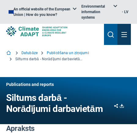
Environmental
An official website of the European
information
LV
Union | How do you know?
systems
Datubāze
Publicēšana un ziņojumi
Siltums darbā - Norādījumi darbavietām
Publications and reports
Siltums darbā -
Share
Downl
Norādījumi darbavietām
Apraksts