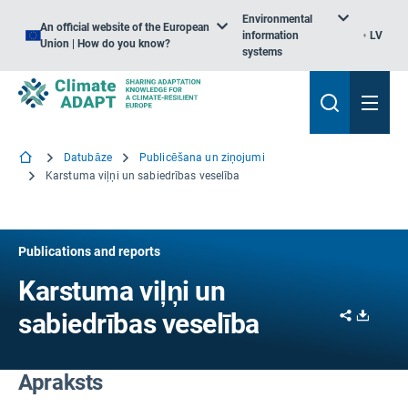
Environmental
An official website of the European
information
LV
Union | How do you know?
systems
Datubāze
Publicēšana un ziņojumi
Karstuma viļņi un sabiedrības veselība
Publications and reports
Karstuma viļņi un
Share
Downl
sabiedrības veselība
Apraksts