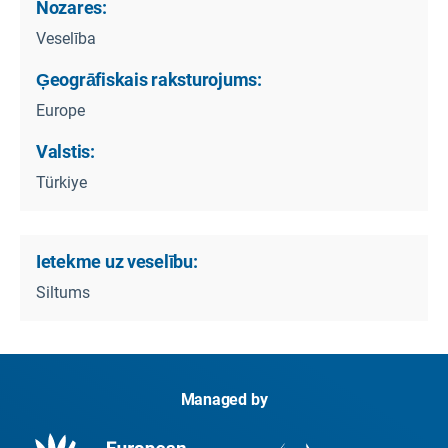
Nozares:
Veselība
Ģeogrāfiskais raksturojums:
Europe
Valstis:
Türkiye
Ietekme uz veselību:
Siltums
Managed by