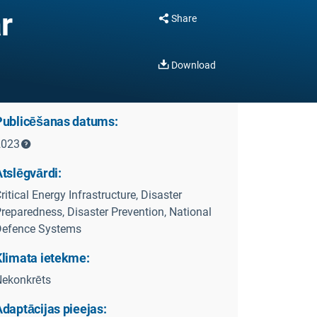
r
Share
Download
Publicēšanas datums:
2023
tslēgvārdi:
ritical Energy Infrastructure, Disaster
reparedness, Disaster Prevention, National
Defence Systems
Klimata ietekme:
ekonkrēts
daptācijas pieejas: