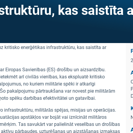
truktūru, kas saistīta a
ar Eiropas Savienības (ES) drošību un aizsardzību.
A
etekmēt arī civilās vienības, kas ekspluatē kritisko
C
pojumus, no kuriem militārie spēki ir atkarīgi
P
. Šo pakalpojumu pārtraukšana var novest pie militārām
oto spēku darbības efektivitātei un gatavībai.
infrastruktūru, militārās spējas, misijas un operācijas.
uatācijas apstākļos var bojāt vai iznīcināt militāros
N
mērķim. Tas savukārt var palielināt veselības un drošības
A
to aktīvu pārbaudes, uzturēšanas un aizstāšanas izmaksas