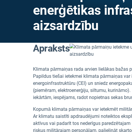
enerģētikas infras
aizsardzību
Apraksts
Klimata pārmaiņas rada arvien lielākas bažas p
Papildus tiešai ietekmei klimata pārmaiņas var i
energoinfrastruktūru (CEI) un sniedz energopakal
(piemēram, elektroenerģiju, siltumu, kurināmo)
iekārtām, iespējams, radot nopietnas sekas bruņ
Kopumā klimata pārmaiņas var ietekmēt militāro 
Ar klimatu saistīti apdraudējumi noteiktos ekspl
aktīvus vai padarīt tos nederīgus paredzētajam 
riskus militārajam personālam, palielināt skar