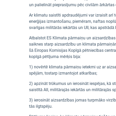
un palielināt pieprasījumu pēc civilām ārkārtas
Ar klimatu saistīti apdraudējumi var izraisīt arī
enerģijas izmantošanu, piemēram, naftas noplūd
svarīgas militārās iekārtās un UII, kas apstrādā
Atbalstot ES Klimata pārmaiņu un aizsardzības ce
saiknes starp aizsardzību un klimata pārmaiņā
šā Eiropas Komisijas Kopīgā pētniecības centra
kopīgā pētījuma mērķis bija:
1)
novērtē klimata pārmaiņu ietekmi uz ar aizsar
spējām, tostarp izmantojot atkarības;
2)
apzināt trūkumus un ierosināt iespējas, kā s
saistītā AII, militārajās iekārtās un militārajās s
3)
ierosināt aizsardzības jomas turpmāko virzību
tās ilgtspēju.