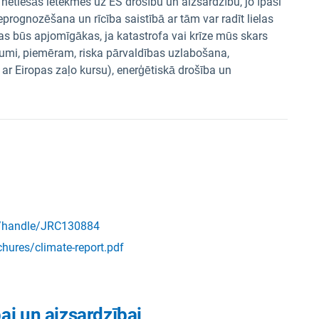
 netiešās ietekmes uz ES drošību un aizsardzību, jo īpaši
prognozēšana un rīcība saistībā ar tām var radīt lielas
 būs apjomīgākas, ja katastrofa vai krīze mūs skars
ākumi, piemēram, riska pārvaldības uzlabošana,
 ar Eiropas zaļo kursu), enerģētiskā drošība un
ory/handle/JRC130884
hures/climate-report.pdf
ai un aizsardzībai