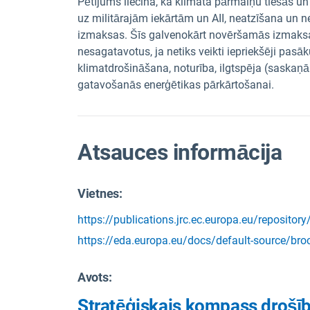
Pētījums liecina, ka klimata pārmaiņu tiešās un
uz militārajām iekārtām un AII, neatzīšana un ne
izmaksas. Šīs galvenokārt novēršamās izmaksas
nesagatavotus, ja netiks veikti iepriekšēji pas
klimatdrošināšana, noturība, ilgtspēja (saskaņā
gatavošanās enerģētikas pārkārtošanai.
Atsauces informācija
Vietnes:
https://publications.jrc.ec.europa.eu/reposit
https://eda.europa.eu/docs/default-source/broc
Avots
:
Stratēģiskais kompass drošīb