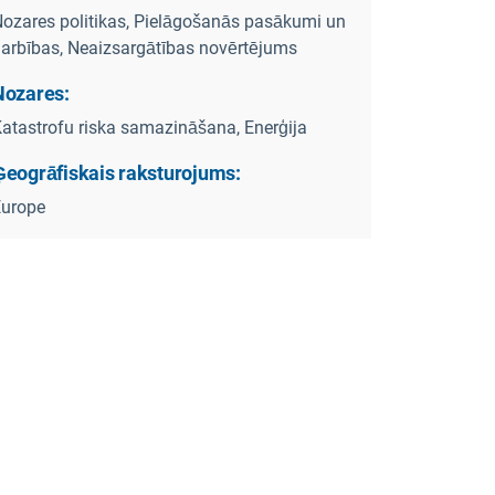
ozares politikas, Pielāgošanās pasākumi un
arbības, Neaizsargātības novērtējums
Nozares:
atastrofu riska samazināšana, Enerģija
Ģeogrāfiskais raksturojums:
Europe