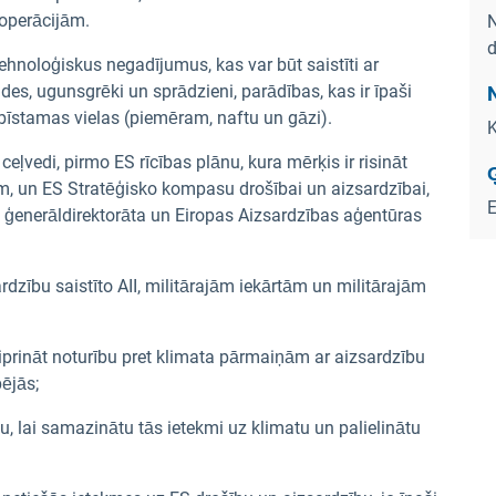
 operācijām.
N
d
 tehnoloģiskus negadījumus, kas var būt saistīti ar
es, ugunsgrēki un sprādzieni, parādības, kas ir īpaši
 bīstamas vielas (piemēram, naftu un gāzi).
K
ļvedi, pirmo ES rīcības plānu, kura mērķis ir risināt
m, un ES Stratēģisko kompasu drošībai un aizsardzībai,
 ģenerāldirektorāta un Eiropas Aizsardzības aģentūras
dzību saistīto AII, militārajām iekārtām un militārajām
tiprināt noturību pret klimata pārmaiņām ar aizsardzību
pējās;
, lai samazinātu tās ietekmi uz klimatu un palielinātu