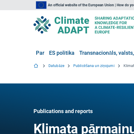
An official website of the European Union | How do y
Par
ES politika
Transnacionāls, valsts,
Datubāze
Publicēšana un ziņojumi
Publications and reports
Klimata pārmaiņu