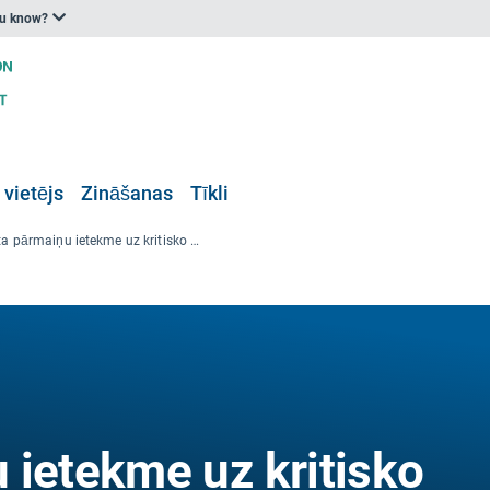
ou know?
 vietējs
Zināšanas
Tīkli
Klimata pārmaiņu ietekme uz kritisko enerģētikas infrastruktūru, kas saistīta ar aizsardzību
 ietekme uz kritisko