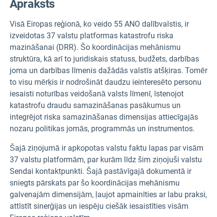
Apraksts
Visā Eiropas reģionā, ko veido 55 ANO dalībvalstis, ir
izveidotas 37 valstu platformas katastrofu riska
mazināšanai (DRR). Šo koordinācijas mehānismu
struktūra, kā arī to juridiskais statuss, budžets, darbības
joma un darbības līmenis dažādās valstīs atšķiras. Tomēr
to visu mērķis ir nodrošināt daudzu ieinteresēto personu
iesaisti noturības veidošanā valsts līmenī, īstenojot
katastrofu draudu samazināšanas pasākumus un
integrējot riska samazināšanas dimensijas attiecīgajās
nozaru politikas jomās, programmās un instrumentos.
Šajā ziņojumā ir apkopotas valstu faktu lapas par visām
37 valstu platformām, par kurām līdz šim ziņojuši valstu
Sendai kontaktpunkti. Šajā pastāvīgajā dokumentā ir
sniegts pārskats par šo koordinācijas mehānismu
galvenajām dimensijām, ļaujot apmainīties ar labu praksi,
attīstīt sinerģijas un iespēju ciešāk iesaistīties visām