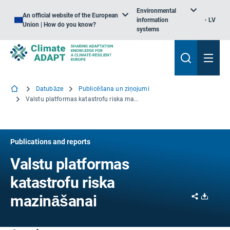
Environmental
An official website of the European
information
LV
Union | How do you know?
systems
Datubāze
Publicēšana un ziņojumi
Valstu platformas katastrofu riska mazināšanai
Publications and reports
Valstu platformas
katastrofu riska
Share
Downl
mazināšanai