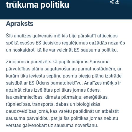
Share
Downl
trūkuma politiku
Apraksts
Šīs analīzes galvenais mērķis bija pārskatīt attiecīgos
spēkā esošos ES tiesiskos regulējumus dažādās nozarēs
un noskaidrot, kā tie var veicināt ES sausuma politiku.
Ziņojums ir paredzēts kā papildinājums Sausuma
pārvaldības plānu sagatavošanas pamatnostādnēm, ar
kurām tika ieviesta septiņu posmu pieeja plāna izstrādei
saistībā ar ES Ūdens pamatdirektīvu. Analīzes mērķis ir
apzināt citas izvēlētas politikas jomas ūdens,
lauksaimniecības, klimata pārmaiņu, enerģētikas,
rūpniecības, transporta, dabas un bioloģiskās
daudzveidības jomā, kas varētu papildināt un atbalstīt
sausuma pārvaldību, pat ja šīs politikas jomas nebūtu
vērstas galvenokārt uz sausuma novēršanu.