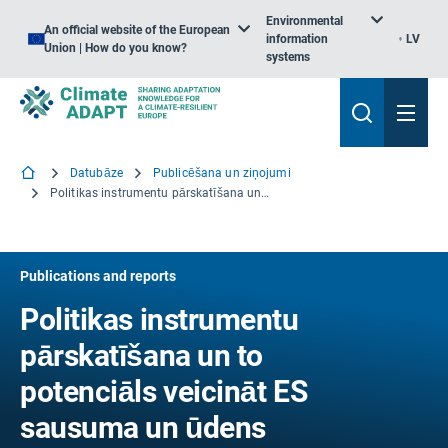
Environmental
An official website of the European
information
LV
Union | How do you know?
systems
Datubāze
Publicēšana un ziņojumi
Politikas instrumentu pārskatīšana un to potenciāls veicināt ES sausuma un ūdens trūkuma politiku
Publications and reports
Politikas instrumentu
pārskatīšana un to
potenciāls veicināt ES
sausuma un ūdens