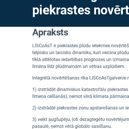
piekrastes novēr
Apraksts
LISCoAsT ir piekrastes plūdu ietekmes novērtē
telpisko un laicisko dinamiku, kuri veicina plū
tīklā attēlotas iedarbības prognozes un izmaiņ
līmeņa līdz plūdmaiņām un vētras uzplūdiem.
Integrētā novērtēšanas rīka LISCoAsT
galvenie m
1) izstrādāt dinamiskus katastrofālu piekraste
līmeņa celšanās), ņemot vērā klimata pārmaiņa
2) izstrādāt piekrastes zonu apstarošanas un i
3) veikt augšupēju, ļoti dezagregētu novērtējum
pasaulē, ņemot vērā globālo sasilšanu.