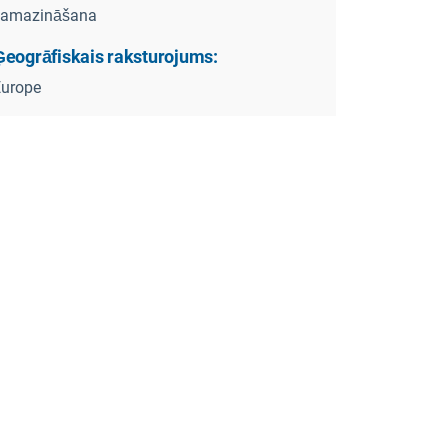
samazināšana
Ģeogrāfiskais raksturojums:
Europe