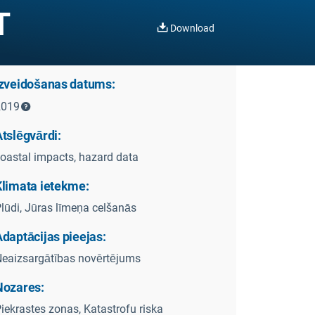
T
Download
Izveidošanas datums:
2019
tslēgvārdi:
oastal impacts, hazard data
Klimata ietekme:
lūdi, Jūras līmeņa celšanās
daptācijas pieejas:
eaizsargātības novērtējums
Nozares:
iekrastes zonas, Katastrofu riska