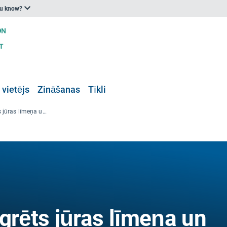
ou know?
 vietējs
Zināšanas
Tīkli
Liela mēroga integrēts jūras līmeņa un piekrastes novērtēšanas rīks - LISCOAST
grēts jūras līmeņa un