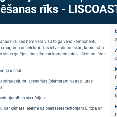
tēšanas rīks - LISCOAS
šanas rīks, kas ņem vērā visu to galveno komponentu
du smagumu un ietekmi. Tas ietver dinamiskas, koordinātu
A
as visos galējos jūras līmeņa komponentos, sākot no jūras
c
ērķi ir šādi:
P
s apdraudējumu scenārijus (piemēram, vētras, jūras
s;
A
N
evainojamības scenārijus;
u par klimata ietekmi uz piekrastes teritorijām Eiropā un
P