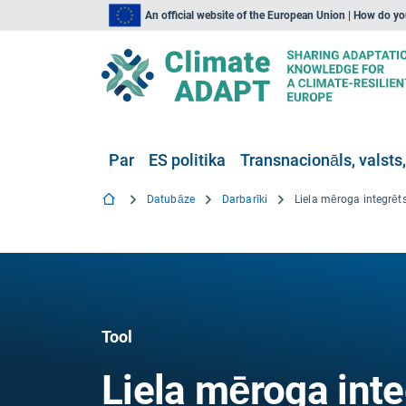
An official website of the European Union | How do y
Par
ES politika
Transnacionāls, valsts,
Datubāze
Darbarīki
Tool
Liela mēroga inte