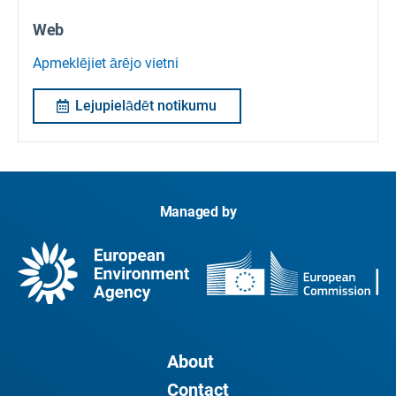
Web
Apmeklējiet ārējo vietni
Lejupielādēt notikumu
Managed by
About
Contact