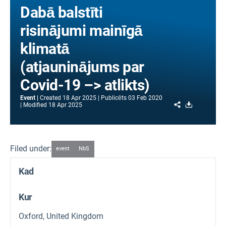
Dabā balstīti
risinājumi mainīgā
klimatā
(atjauninājums par
Covid-19 –> atlikts)
Event
Created
18 Apr 2025
Publicēts
03 Feb 2020
Share
Download
Modified
18 Apr 2025
Filed under:
event
NbS
Kad
Kur
Oxford, United Kingdom