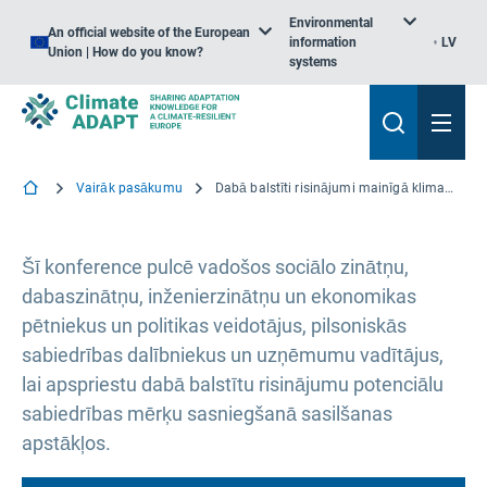
Environmental
An official website of the European
information
LV
Union | How do you know?
systems
Vairāk pasākumu
Dabā balstīti risinājumi mainīgā klimatā (atjauninājums par Covid-19 –> atlikts)
Šī konference pulcē vadošos sociālo zinātņu,
dabaszinātņu, inženierzinātņu un ekonomikas
pētniekus un politikas veidotājus, pilsoniskās
sabiedrības dalībniekus un uzņēmumu vadītājus,
lai apspriestu dabā balstītu risinājumu potenciālu
sabiedrības mērķu sasniegšanā sasilšanas
apstākļos.