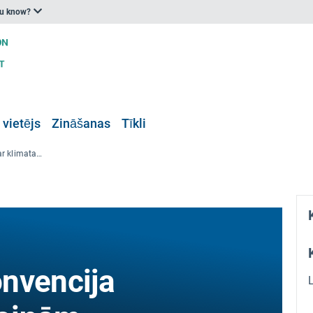
ou know?
 vietējs
Zināšanas
Tīkli
ANO Vispārējā konvencija par klimata pārmaiņām
nvencija