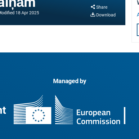
maiņām
Share
odified
18 Apr 2025
A
Download
Managed by