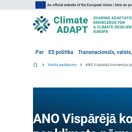
An official website of the European Union | How do y
Par
ES politika
Transnacionāls, valsts,
Vairāk pasākumu
ANO Vispārējā ko