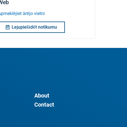
Web
pmeklējiet ārējo vietni
Lejupielādēt notikumu
About
Contact