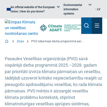
Environmental
An official website of the European
information
LV
Union | How do you know?
systems
Ziņas
PVO nākamajā darba programmā par prioritāti izvirza klimata pārmaiņas un veselību
Pasaules Veselības organizācija (PVO) savā
vispārējā darba programmā 2025.–2028. gadam
par prioritāti izvirza klimata pārmaiņas un veselību,
tādējādi uzsverot kritisko nepieciešamību reaģēt uz
pieaugošo apdraudējumu veselībai, ko rada klimata
pārmaiņas. PVO mērķis ir aizsargāt veselību
klimata problēmu kontekstā, stiprinot
klimatnoturīgas veselības aprūpes sistēmas,