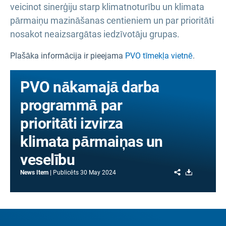
veicinot sinerģiju starp klimatnoturību un klimata
pārmaiņu mazināšanas centieniem un par prioritāti
nosakot neaizsargātas iedzīvotāju grupas.
Plašāka informācija ir pieejama
PVO tīmekļa vietnē
.
PVO nākamajā darba
programmā par
prioritāti izvirza
klimata pārmaiņas un
veselību
Share
Download
News Item
Publicēts
30 May 2024