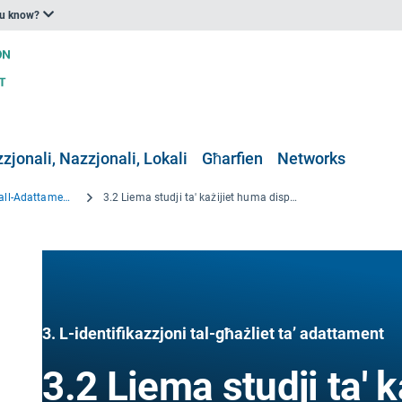
ou know?
zjonali, Nazzjonali, Lokali
Għarfien
Networks
L-Għodda ta’ Appoġġ għall-Adattament – Nibdew
3.2 Liema studji ta' każijiet huma disponibbli?
3. L-identifikazzjoni tal-għażliet ta’ adattament
3.2 Liema studji ta' k