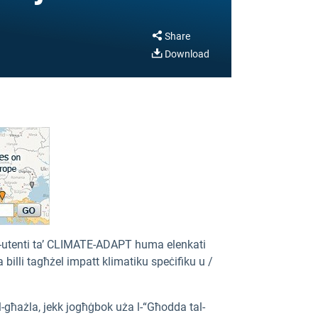
Share
Download
ill-utenti ta’ CLIMATE-ADAPT huma elenkati
ka billi tagħżel impatt klimatiku speċifiku u /
tal-għażla, jekk jogħġbok uża l-“Għodda tal-