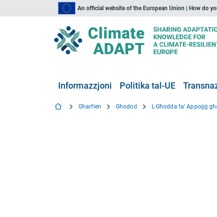
An official website of the European Union | How do y
Informazzjoni
Politika tal-UE
Transnaz
Għarfien
Għodod