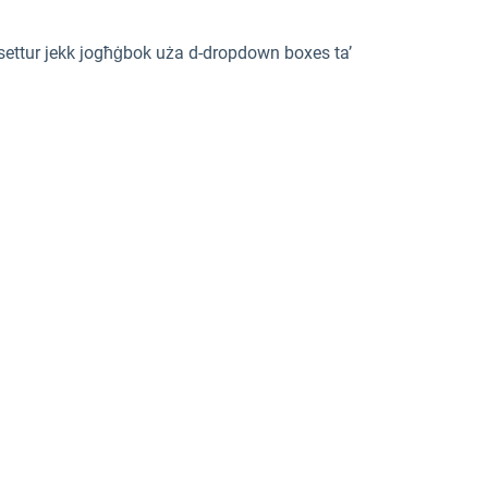
ħas-settur jekk jogħġbok uża d-dropdown boxes ta’