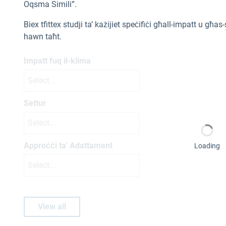
Oqsma Simili”.
Biex tfittex studji ta’ każijiet speċifiċi għall-impatt u g
hawn taħt.
Impatt fuq il-klima
Select...
Settur
Select...
Approċċi ta' Adattament
Loading
Select...
View all