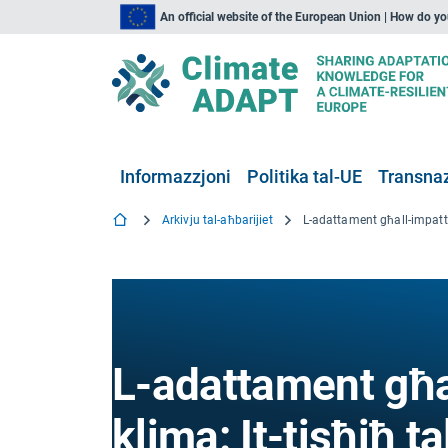
An official website of the European Union | How do y
Informazzjoni
Politika tal-UE
Transnaz
Arkivju tal-aħbarijiet
L-adattament għall
klima: It-tisħiħ t