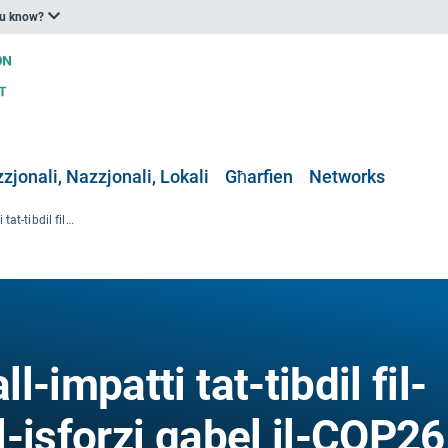
ou know?
zjonali, Nazzjonali, Lokali
Għarfien
Networks
L-adattament għall-impatti tat-tibdil fil-klima: It-tisħiħ tal-isforzi qabel il-COP26
-impatti tat-tibdil fil-
al-isforzi qabel il-COP26