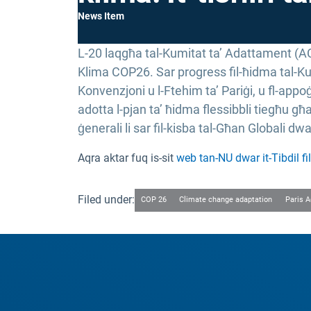
News Item
L-20 laqgħa tal-Kumitat ta’ Adattament (AC)
Klima COP26. Sar progress fil-ħidma tal-Ku
Konvenzjoni u l-Ftehim ta’ Pariġi, u fl-appoġġ
adotta l-pjan ta’ ħidma flessibbli tiegħu għ
ġenerali li sar fil-kisba tal-Għan Globali d
Aqra aktar fuq is-sit
web tan-NU dwar it-Tibdil fi
Filed under:
COP 26
Climate change adaptation
Paris 