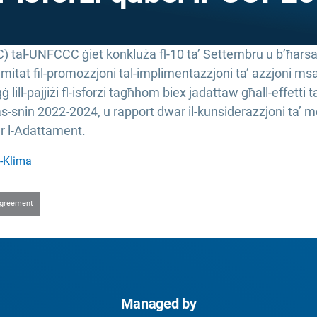
 tal-UNFCCC ġiet konkluża fl-10 ta’ Settembru u b’ħarsa le
mitat fil-promozzjoni tal-implimentazzjoni ta’ azzjoni ms
 lill-pajjiżi fl-isforzi tagħhom biex jadattaw għall-effetti t
as-snin 2022-2024, u rapport dwar il-kunsiderazzjoni ta’ me
war l-Adattament.
l-Klima
Agreement
Managed by