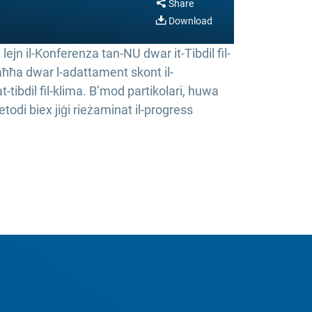
Share
Download
jn il-Konferenza tan-NU dwar it-Tibdil fil-
aħħa dwar l-adattament skont il-
at-tibdil fil-klima. B’mod partikolari, huwa
todi biex jiġi rieżaminat il-progress