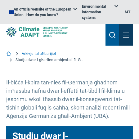
Environmental
An official website of the European
information
MT
Union | How do you know?
systems
Arkivju tal-aħbarijiet
Studju dwar l-għarfien ambjentali fil-Ġermanja: il-kriżijiet jaffettwaw il-perċezzjoni pubblika tal-isfidi klimatiċi
Il-biċċa l-kbira tan-nies fil-Ġermanja għadhom
imħassba ħafna dwar l-effetti tat-tibdil fil-klima u
jesprimu wkoll tħassib dwar il-konsegwenzi tat-
tisħin globali fuq is-saħħa, skont analiżi reċenti mill-
Aġenzija Ġermaniża għall-Ambjent (UBA).
Studju dwar l-