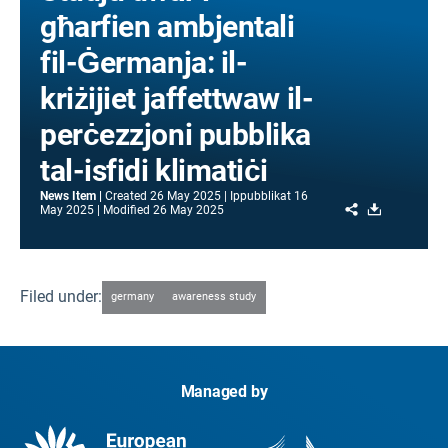
għarfien ambjentali
fil-Ġermanja: il-
kriżijiet jaffettwaw il-
perċezzjoni pubblika
tal-isfidi klimatiċi
News Item
Created
26 May 2025
Ippubblikat
16
Share
Download
May 2025
Modified
26 May 2025
Filed under:
germany
awareness study
Managed by