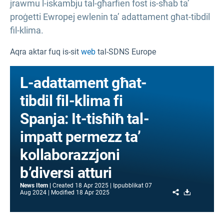
jrawmu l-iskambju tal-għarfien fost is-sħab ta’
proġetti Ewropej ewlenin ta’ adattament għat-tibdil
fil-klima.
Aqra aktar fuq is-sit
web
tal-SDNS Europe
L-adattament għat-
tibdil fil-klima fi
Spanja: It-tisħiħ tal-
impatt permezz ta’
kollaborazzjoni
b’diversi atturi
News Item
Created
18 Apr 2025
Ippubblikat
07
Share
Download
Aug 2024
Modified
18 Apr 2025