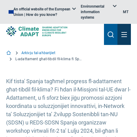
Environmental
An official website of the European
information
MT
Union | How do you know?
systems
Arkivju tal-aħbarijiet
L-adattament għat-tibdil fil-klima fi Spanja: It-tisħiħ tal-impatt permezz ta’ kollaborazzjoni b’diversi atturi
Kif tista' Spanja tagħmel progress fl-adattament
għat-tibdil fil-klima? Fi ħdan il-Missjoni tal-UE dwar l-
Adattament, u fi sforz biex jiġu promossi azzjoni
koordinata u soluzzjonijiet innovattivi, in-Network
ta’ Soluzzjonijiet ta’ Żvilupp Sostenibbli tan-NU
(SDSN) u REDS-SDSN Spanja organizzaw
workshop virtwali fit-2 ta’ Lulju 2024, bil-għan li