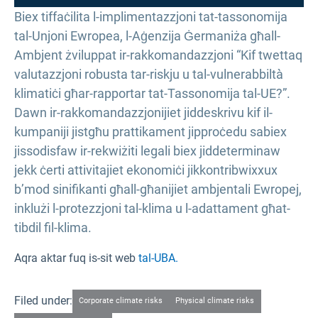
Biex tiffaċilita l-implimentazzjoni tat-tassonomija
tal-Unjoni Ewropea, l-Aġenzija Ġermaniża għall-
Ambjent żviluppat ir-rakkomandazzjoni “Kif twettaq
valutazzjoni robusta tar-riskju u tal-vulnerabbiltà
klimatiċi għar-rapportar tat-Tassonomija tal-UE?”.
Dawn ir-rakkomandazzjonijiet jiddeskrivu kif il-
kumpaniji jistgħu prattikament jipproċedu sabiex
jissodisfaw ir-rekwiżiti legali biex jiddeterminaw
jekk ċerti attivitajiet ekonomiċi jikkontribwixxux
b’mod sinifikanti għall-għanijiet ambjentali Ewropej,
inklużi l-protezzjoni tal-klima u l-adattament għat-
tibdil fil-klima.
Aqra aktar fuq is-sit web
tal-UBA.
Filed under:
Corporate climate risks
Physical climate risks