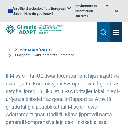
Environmental
An official website of the European
information
MT
Union | How do you know?
systems
Arkivju tal-aħbarijiet
Ir-Rapport il-Ġdid jenfasizza l-progress fuq tliet snin tal-Missjoni tal-UE dwar l-Adattament
Il-Missjoni tal-UE dwar l-Adattament hija inizjattiva
ewlenija tal-Kummissjoni Ewropea dwar l-għoti tas-
setgħa lir-reġjuni, il-bliet u l-awtoritajiet lokali biex l-
urġenza tinbidel f’azzjoni. Ir-Rapport ta’ Attività li
għadu kif ġie ppubblikat tal-Missjoni dwar l-
Adattament għat-Tibdil fil-Klima jipprovdi ħarsa
ġenerali komprensiva lejn dak li nkiseb s’issa.