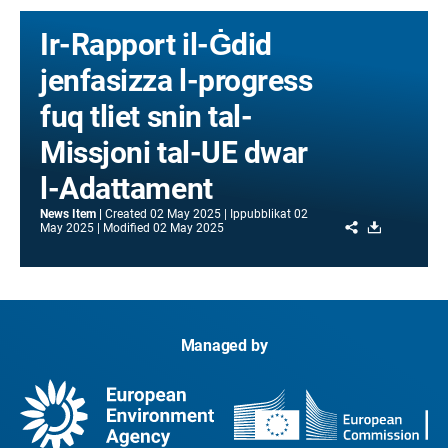
Ir-Rapport il-Ġdid
jenfasizza l-progress
fuq tliet snin tal-
Missjoni tal-UE dwar
l-Adattament
News Item
Created
02 May 2025
Ippubblikat
02
Share
Download
May 2025
Modified
02 May 2025
Managed by