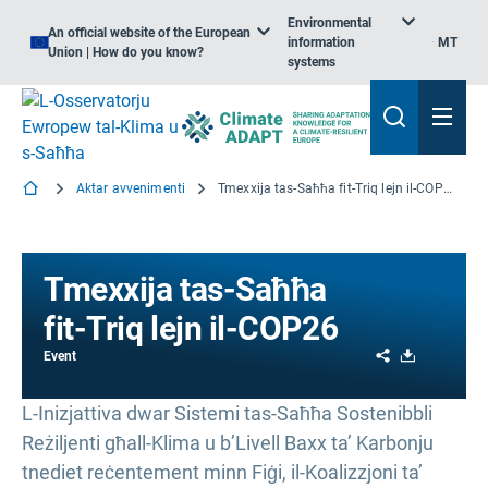
Environmental
An official website of the European
information
MT
Union | How do you know?
systems
Aktar avvenimenti
Tmexxija tas-Saħħa fit-Triq lejn il-COP26
Tmexxija tas-Saħħa
fit-Triq lejn il-COP26
Share
Download
Event
L-Inizjattiva dwar Sistemi tas-Saħħa Sostenibbli
Reżiljenti għall-Klima u b’Livell Baxx ta’ Karbonju
tnediet reċentement minn Fiġi, il-Koalizzjoni ta’