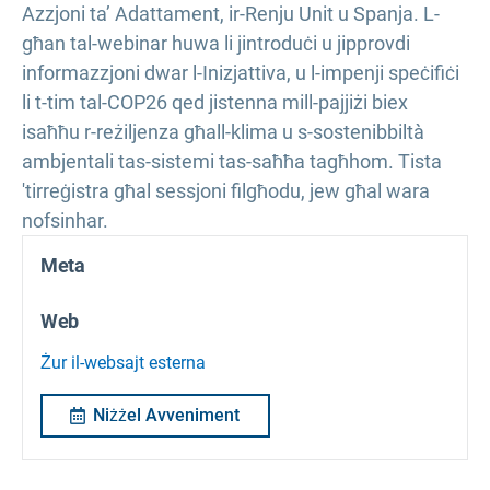
Azzjoni ta’ Adattament, ir-Renju Unit u Spanja. L-
għan tal-webinar huwa li jintroduċi u jipprovdi
informazzjoni dwar l-Inizjattiva, u l-impenji speċifiċi
li t-tim tal-COP26 qed jistenna mill-pajjiżi biex
isaħħu r-reżiljenza għall-klima u s-sostenibbiltà
ambjentali tas-sistemi tas-saħħa tagħhom. Tista
'tirreġistra għal sessjoni filgħodu, jew għal wara
nofsinhar.
Meta
Web
Żur il-websajt esterna
Niżżel Avveniment