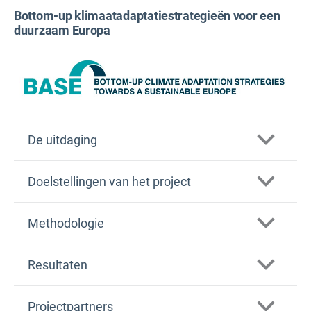
Bottom-up klimaatadaptatiestrategieën voor een
duurzaam Europa
De uitdaging
Doelstellingen van het project
BASE
Methodologie
Verzamelen en analyseren van gegevens en
Resultaten
informatie over aanpassingsmaatregelen en de
doeltreffendheid ervan. Dit omvat een analyse
van de sociale en economische voordelen, de
Projectpartners